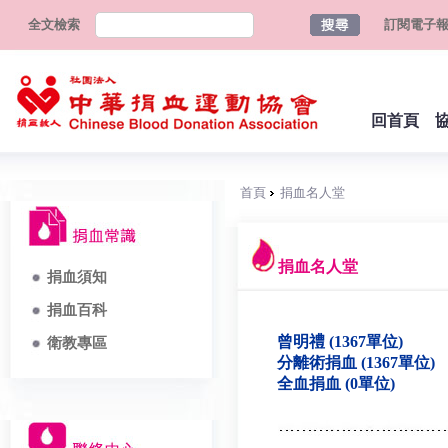
全文檢索
訂閱電子
回首頁
首頁
捐血名人堂
捐血名人堂
捐血須知
捐血百科
曾明禮 (1367單位)
衛教專區
分離術捐血 (1367單位)
全血捐血 (0單位)