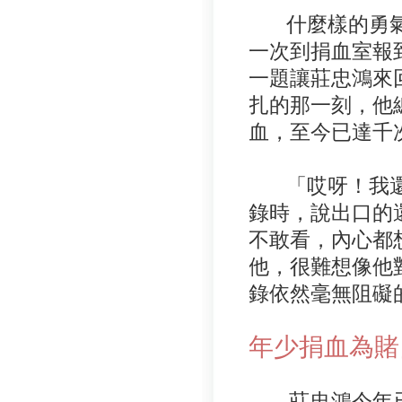
什麼樣的勇氣
一次到捐血室報
一題讓莊忠鴻來
扎的那一刻，他
血，至今已達千
「哎呀！我還
錄時，說出口的
不敢看，內心都
他，很難想像他
錄依然毫無阻礙
年少捐血為賭
莊忠鴻今年已經