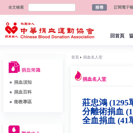
全文檢索
訂閱電子
回首頁
首頁
捐血名人堂
捐血名人堂
捐血須知
捐血百科
莊忠鴻 (1295
衛教專區
分離術捐血 (1
全血捐血 (41