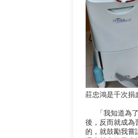
莊忠鴻是千次捐
「我知道為了破
後，反而就成為
的，就鼓勵我嘗