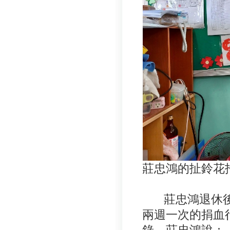
莊忠鴻的扯鈴花
莊忠鴻退休後
兩週一次的捐血
錄，莊忠鴻說：