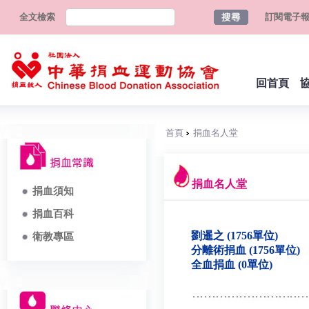
全文檢索
訂閱電子
回首頁
首頁
捐血名人堂
捐血名人堂
捐血須知
捐血百科
劉暹之 (1756單位)
衛教專區
分離術捐血 (1756單位)
全血捐血 (0單位)