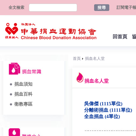
全文檢索
訂閱電子
回首頁
首頁
捐血名人堂
捐血名人堂
捐血須知
捐血百科
吳偉傑 (1115單位)
衛教專區
分離術捐血 (1111單位)
全血捐血 (4單位)