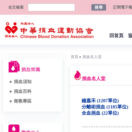
全文檢索
訂閱電子
回首頁
首頁
捐血名人堂
捐血名人堂
捐血須知
捐血百科
鐘嘉禾 (1207單位)
衛教專區
分離術捐血 (1185單位)
全血捐血 (22單位)