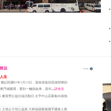
.......
.......
.......
人生
 猶記民國91年1月13日，當收假返回高雄部隊的
...
東門城圓環，看到一輛捐血車，當年
詳全文
6
麥當勞公益社福活動日 太平中山店募集86袋熱
..............................................................................
1
土地公引領公益路 大林福德爺廟攜手國泰人壽