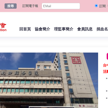
訂閱電子報
訂閱
回首頁
協會簡介
理監事簡介
會員訊息
捐血名
台
活
.......
.......
.......