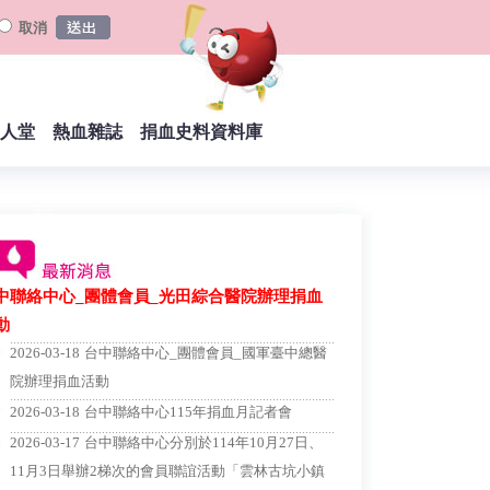
取消
人堂
熱血雜誌
捐血史料資料庫
中聯絡中心_團體會員_光田綜合醫院辦理捐血
動
......................................................................................................
2026-03-18
台中聯絡中心_團體會員_國軍臺中總醫
院辦理捐血活動
......................................................................................................
2026-03-18
台中聯絡中心115年捐血月記者會
......................................................................................................
2026-03-17
台中聯絡中心分別於114年10月27日、
11月3日舉辦2梯次的會員聯誼活動「雲林古坑小鎮