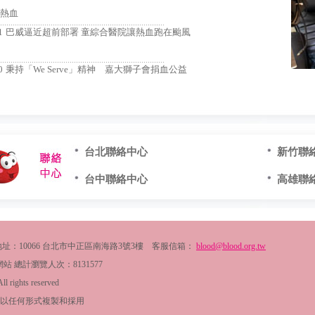
袋熱血
..............................................................................
1
巴威逼近超前部署 童綜合醫院讓熱血跑在颱風
..............................................................................
0
秉持「We Serve」精神 嘉大獅子會捐血公益
台北聯絡中心
新竹聯
台中聯絡中心
高雄聯
2054 地址：10066 台北市中正區南海路3號3樓 客服信箱：
blood@blood.org.tw
看本網站 總計瀏覽人次：
8131577
l rights reserved
以任何形式複製和採用