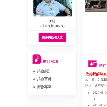
劉汀
(捐血次數2007次)
捐血須知
啟封我的熱血
捐血百科
文、圖／吳政德
路上，途經新竹
衛教專區
2026-08-0
血
...............................
2026-07-3