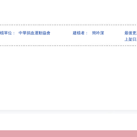
檔單位：
中華捐血運動協會
建檔者：
簡吟潔
最後更
上架日