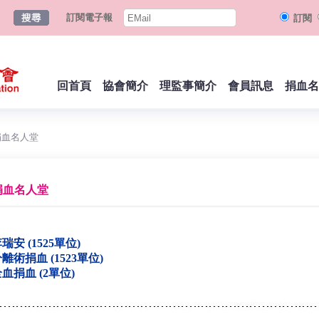
訂閱電子報
訂閱
回首頁
協會簡介
理監事簡介
會員訊息
捐血名
捐血名人堂
捐血名人堂
瑞安 (1525單位)
離術捐血 (1523單位)
血捐血 (2單位)