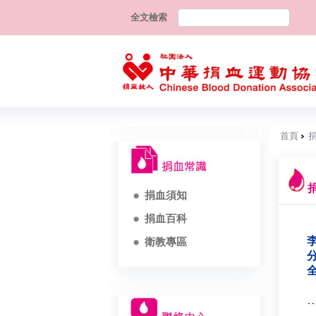
全文檢索
首頁
捐血須知
捐血百科
李
衛教專區
分
全