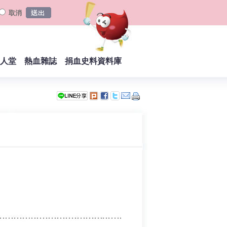
取消
人堂
熱血雜誌
捐血史料資料庫