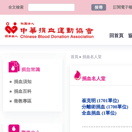
全文檢索
訂閱電子
回首頁
首頁
捐血名人堂
捐血名人堂
捐血須知
捐血百科
崔克明 (1701單位)
衛教專區
分離術捐血 (1700單位)
全血捐血 (1單位)