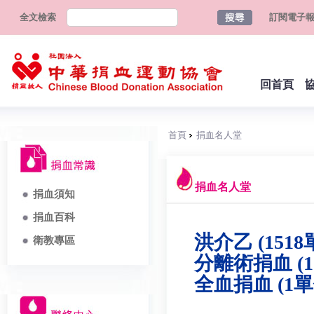
全文檢索
訂閱電子
回首頁
首頁
捐血名人堂
捐血名人堂
捐血須知
捐血百科
洪介乙 (1518
衛教專區
分離術捐血 (1
全血捐血 (1單