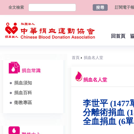
全文檢索
訂閱電子
回首頁
首頁
捐血名人堂
捐血名人堂
捐血須知
捐血百科
李世平 (1477
衛教專區
分離術捐血 (1
全血捐血 (6單