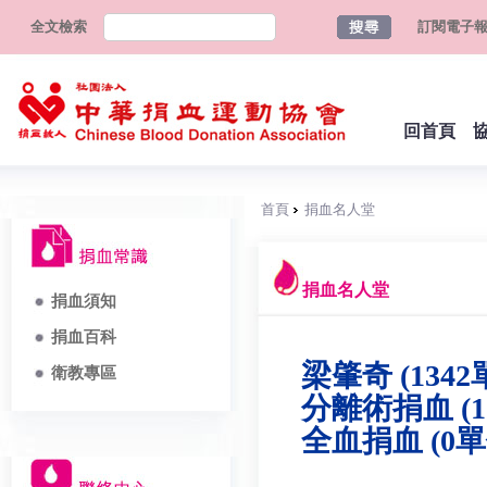
全文檢索
訂閱電子
回首頁
首頁
捐血名人堂
捐血名人堂
捐血須知
捐血百科
梁肇奇 (1342
衛教專區
分離術捐血 (1
全血捐血 (0單