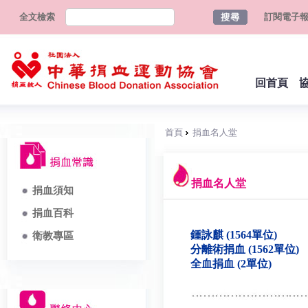
全文檢索
訂閱電子
回首頁
首頁
捐血名人堂
捐血名人堂
捐血須知
捐血百科
鍾詠麒 (1564單位)
衛教專區
分離術捐血 (1562單位)
全血捐血 (2單位)