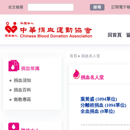
全文檢索
訂閱電子
回首頁
首頁
捐血名人堂
捐血名人堂
捐血須知
捐血百科
葉黃盛 (1094單位)
衛教專區
分離術捐血 (1094單位)
全血捐血 (0單位)