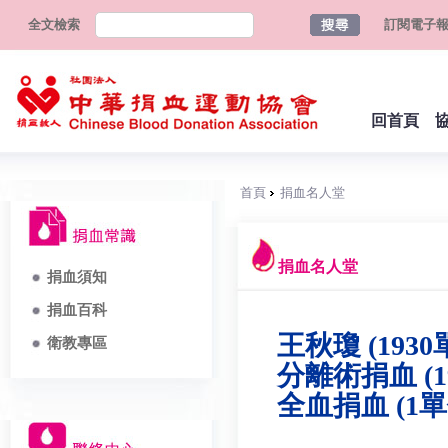
全文檢索
訂閱電子
回首頁
首頁
捐血名人堂
捐血名人堂
捐血須知
捐血百科
王秋瓊 (1930
衛教專區
分離術捐血 (1
全血捐血 (1單