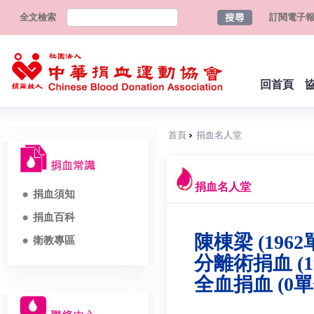
全文檢索
訂閱電子
回首頁
首頁
捐血名人堂
捐血名人堂
捐血須知
捐血百科
陳棟梁 (1962
衛教專區
分離術捐血 (1
全血捐血 (0單