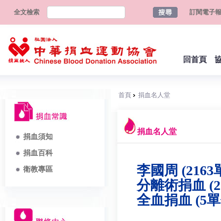
全文檢索
訂閱電子
回首頁
首頁
捐血名人堂
捐血名人堂
捐血須知
捐血百科
李國周 (2163
衛教專區
分離術捐血 (2
全血捐血 (5單