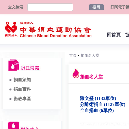
全文檢索
訂閱電子
回首頁
首頁
捐血名人堂
捐血名人堂
捐血須知
捐血百科
陳文盛 (1133單位)
衛教專區
分離術捐血 (1127單位)
全血捐血 (6單位)