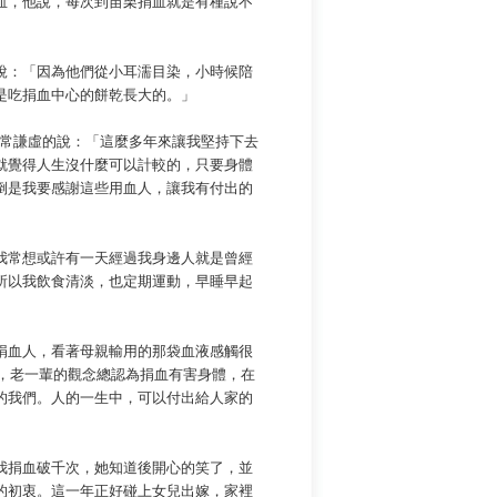
血，他說，每次到苗栗捐血就是有種說不
說：「因為他們從小耳濡目染，小時候陪
是吃捐血中心的餅乾長大的。」
非常謙虛的說：「這麼多年來讓我堅持下去
就覺得人生沒什麼可以計較的，只要身體
倒是我要感謝這些用血人，讓我有付出的
常想或許有一天經過我身邊人就是曾經
所以我飲食清淡，也定期運動，早睡早起
血人，看著母親輸用的那袋血液感觸很
血，老一輩的觀念總認為捐血有害身體，在
的我們。人的一生中，可以付出給人家的
，我捐血破千次，她知道後開心的笑了，並
的初衷。這一年正好碰上女兒出嫁，家裡