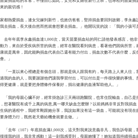
苗栗捐血站的常客，不僅自己如此，女兒和女婿在新竹上班，也專程到苗栗捐
來的親切感！
家都熱愛捐血，連女兒嫁到新竹，也效仿爸爸，堅持捐血要回到故鄉，李永鑫
我去捐血，長大後自然而然就會想要去捐血。」他開玩笑的說：「我的小孩可
年年底李永鑫捐血達1,000次，當天苗栗捐血站的同仁請他發表感言，他
動力，來自於受疾病所苦的病患，經常在醫院看到病患，看著他們因病所苦，
康就是萬幸，因此能夠捐血代表自己還有能力付出，捐血次數不代表什麼，反
會。」
「一直以來心裡總是有個念頭，那就是病人跟我有約，每天路上人來人往，我
過我的血的人，我要謝謝他們讓我學習付出，可以付出是一件很快樂的事情。
得更健康，就是要把身體條件保養好，捐出健康的血液幫助他人。」
「我的母親心臟不好，經常掛急診三天兩頭跑醫院，也常住院輸血，自己是捐
，想著醫院有成千上萬的病患,萬一哪天缺血怎麼辦 ? 以前媽媽非常反對我捐
生病的過程中，我經常剛跟她分享，我說如果沒有這一袋血，可能就沒有現在
要身體力行，既然老天爺給機會就要去做。」
去年（107）年底捐血滿1,000次，這天對我來說意義非凡，我告訴母親
摸摸我的頭，我非常感動！這一刻我感受到，母親她懂了！她知道我持續捐血