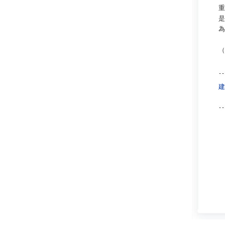
重
是
為
（
建