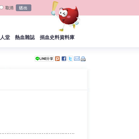
取消
人堂
熱血雜誌
捐血史料資料庫