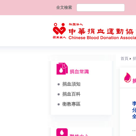
全文檢索
首頁
捐血須知
捐血百科
李
衛教專區
分
全