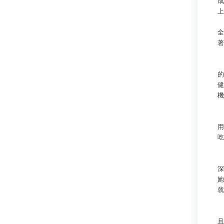
成
上
全
著
去
的
健
機
用
吃
深
她
就
「
且