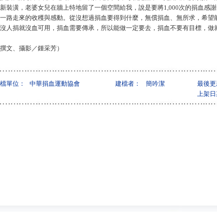
新裝潢，老婆女兒在牆上特地留了一個空間給我，說是要將1,000次的捐血感
一路走來的收穫與感動。從沒想過捐血要得到什麼，無償捐血、無所求，希望
沒人捐就沒血可用，捐血需要傳承，所以能做一定要去，捐血不要有目標，做
撰文、攝影／鍾采芳）
檔單位：
中華捐血運動協會
建檔者：
簡吟潔
最後更
上架日