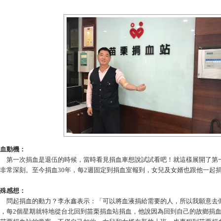
血動機：
第一次捐血是退伍的時候，當時看見捐血車想說試試看吧！就這樣展開了第一
非常深刻。至今捐血30年，每2週固定到捐血室報到，女兒及女婿也跟他一起
殊感想：
問起捐血的動力？李永鑫表示：「可以將血液捐給需要的人，所以我願意去做
，每2個星期就特地從台北回到苗栗捐血站捐血，他說因為回到自己的故鄉捐