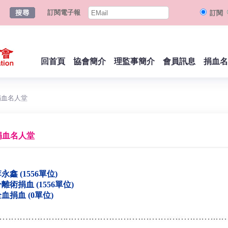
訂閱電子報
訂閱
回首頁
協會簡介
理監事簡介
會員訊息
捐血名
捐血名人堂
捐血名人堂
永鑫 (1556單位)
離術捐血 (1556單位)
血捐血 (0單位)