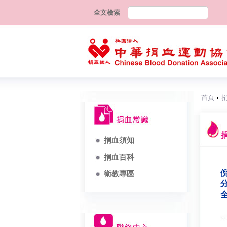
全文檢索
首頁
捐血須知
捐血百科
倪
衛教專區
分
全