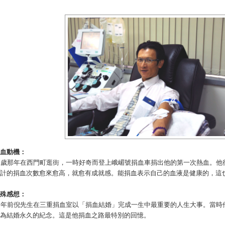
血動機：
9歲那年在西門町逛街，一時好奇而登上峨嵋號捐血車捐出他的第一次熱血。他
計的捐血次數愈來愈高，就愈有成就感。能捐血表示自己的血液是健康的，這
殊感想：
2年前倪先生在三重捐血室以「捐血結婚」完成一生中最重要的人生大事。當時
為結婚永久的紀念。這是他捐血之路最特別的回憶。