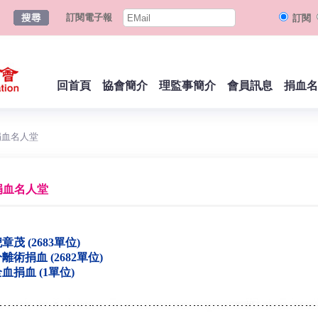
訂閱電子報
訂閱
回首頁
協會簡介
理監事簡介
會員訊息
捐血名
捐血名人堂
捐血名人堂
章茂 (2683單位)
離術捐血 (2682單位)
血捐血 (1單位)