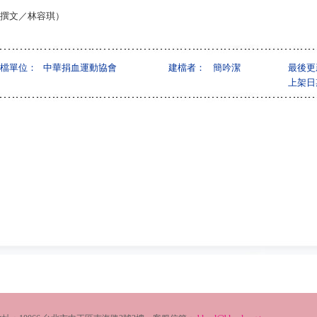
撰文／林容琪）
檔單位：
中華捐血運動協會
建檔者：
簡吟潔
最後更
上架日