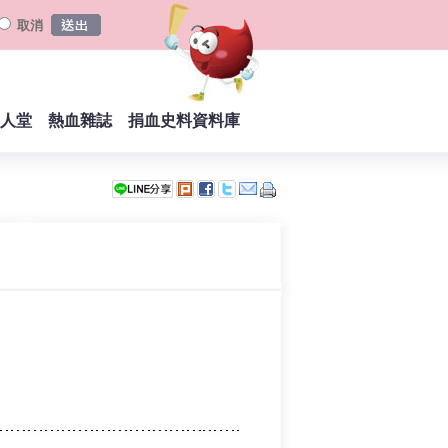
取消
人堂
熱血雜誌
捐血史料資料庫