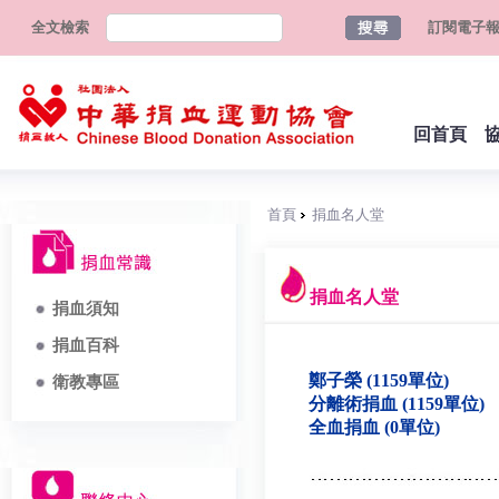
全文檢索
訂閱電子
回首頁
首頁
捐血名人堂
捐血名人堂
捐血須知
捐血百科
鄭子榮 (1159單位)
衛教專區
分離術捐血 (1159單位)
全血捐血 (0單位)