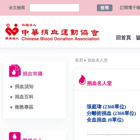
全文檢索
訂閱電子
回首頁
首頁
捐血名人堂
捐血名人堂
捐血須知
捐血百科
張庭瑋 (2360單位)
衛教專區
分離術捐血 (2360單位)
全血捐血 (0單位)