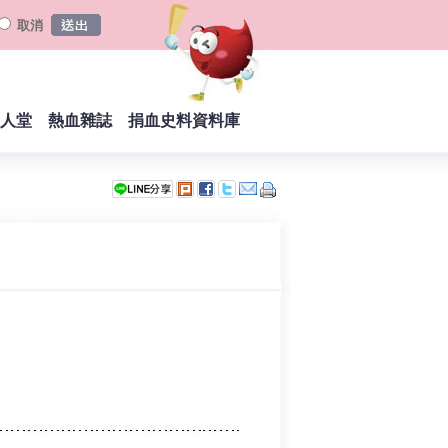
取消
人堂
熱血雜誌
捐血史料資料庫