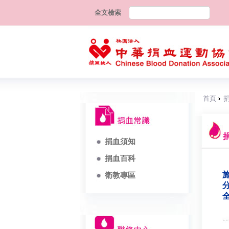
全文檢索
首頁
捐血須知
捐血百科
施
衛教專區
分
全