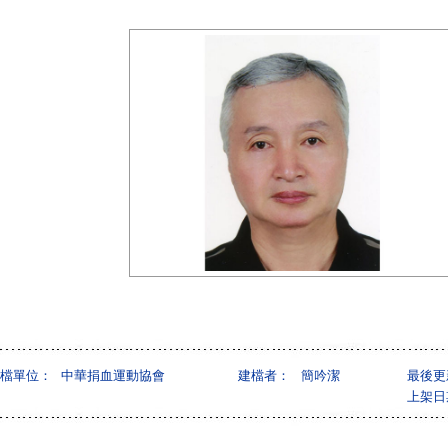
檔單位：
中華捐血運動協會
建檔者：
簡吟潔
最後更
上架日