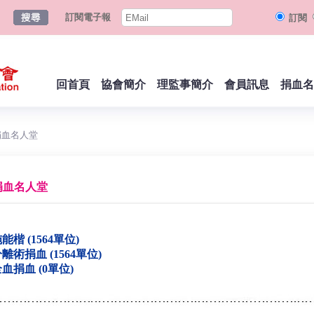
訂閱電子報
訂閱
回首頁
協會簡介
理監事簡介
會員訊息
捐血名
捐血名人堂
捐血名人堂
能楷 (1564單位)
離術捐血 (1564單位)
血捐血 (0單位)