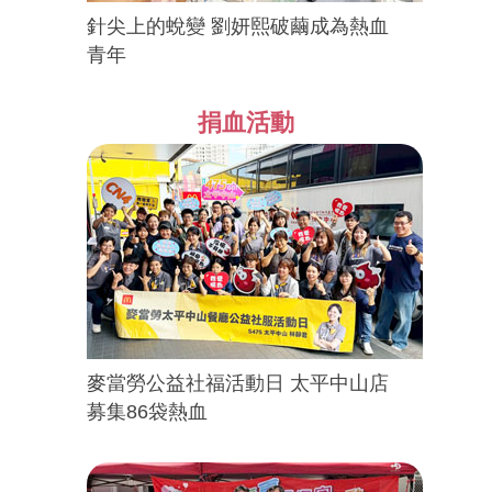
針尖上的蛻變 劉妍熙破繭成為熱血
青年
捐血活動
麥當勞公益社福活動日 太平中山店
募集86袋熱血