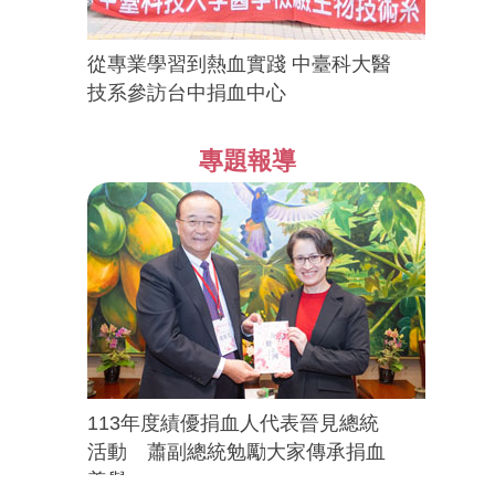
從專業學習到熱血實踐 中臺科大醫
技系參訪台中捐血中心
專題報導
113年度績優捐血人代表晉見總統
活動 蕭副總統勉勵大家傳承捐血
善舉