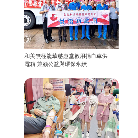
和美無極龍華慈惠堂啟用捐血車供
電箱 兼顧公益與環保永續