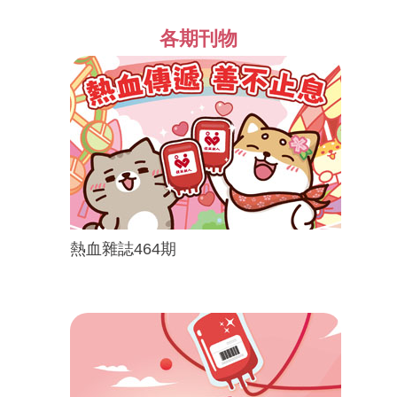
各期刊物
熱血雜誌464期