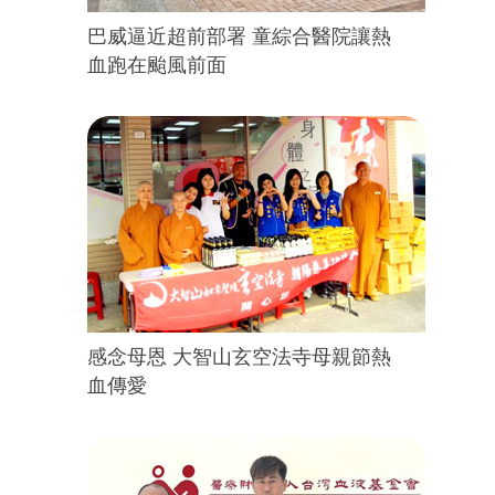
巴威逼近超前部署 童綜合醫院讓熱
血跑在颱風前面
感念母恩 大智山玄空法寺母親節熱
血傳愛