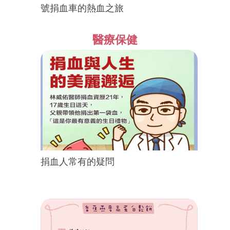
號捐血車的熱血之旅
醫療保健
捐血人常有的疑問