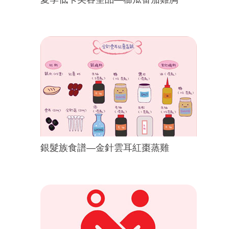
銀髮族食譜—金針雲耳紅棗蒸雞