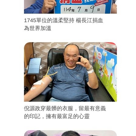
1745單位的溫柔堅持 楊長江捐血
為世界加溫
倪源政穿最髒的衣服，留最有意義
的印記，擁有最富足的心靈