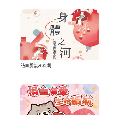
熱血雜誌461期