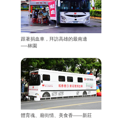
跟著捐血車，拜訪高雄的最南邊
──林園
體育魂、廟街情、美食香——新莊