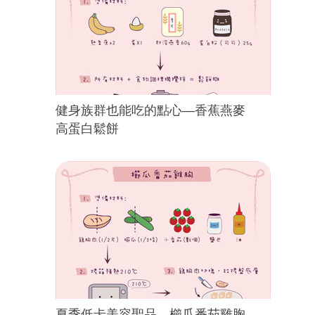
健身族群也能吃的點心—香蕉燕麥
高蛋白鬆餅
夏季低卡美容聖品—櫛瓜番茄雞胸