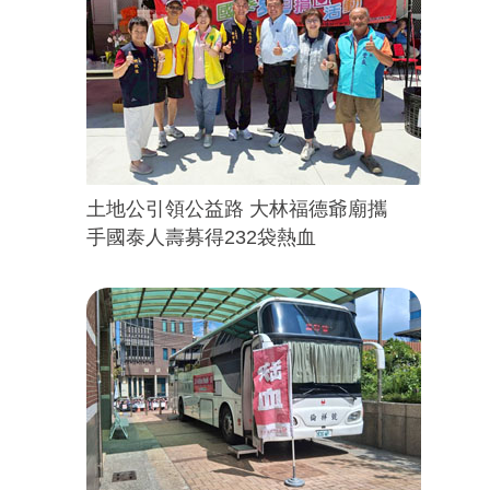
土地公引領公益路 大林福德爺廟攜
手國泰人壽募得232袋熱血