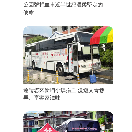
公園號捐血車近半世紀溫柔堅定的
使命
邀請您來新埔小鎮捐血 漫遊文青巷
弄、享客家滋味