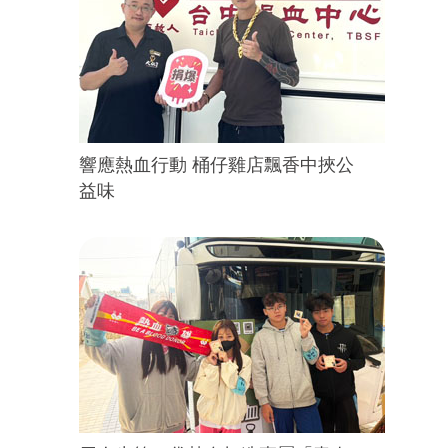
響應熱血行動 桶仔雞店飄香中挾公
益味