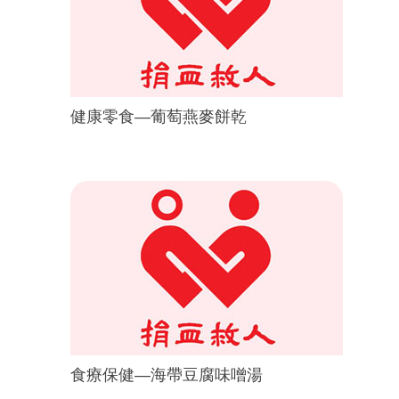
健康零食—葡萄燕麥餅乾
食療保健—海帶豆腐味噌湯