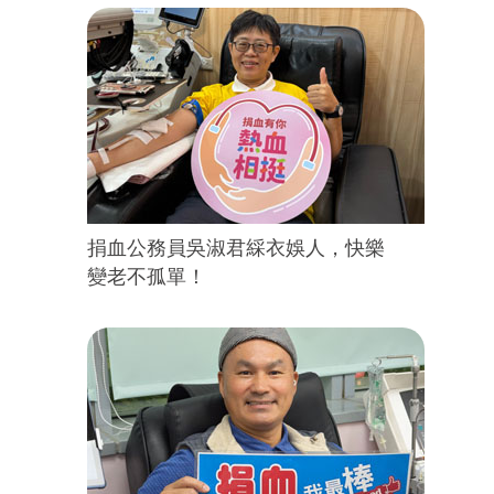
捐血公務員吳淑君綵衣娛人，快樂
變老不孤單！