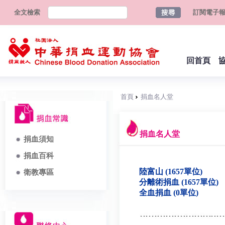
全文檢索
訂閱電子
回首頁
首頁
捐血名人堂
捐血名人堂
捐血須知
捐血百科
陸富山 (1657單位)
衛教專區
分離術捐血 (1657單位)
全血捐血 (0單位)