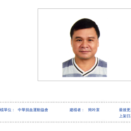
檔單位：
中華捐血運動協會
建檔者：
簡吟潔
最後更
上架日