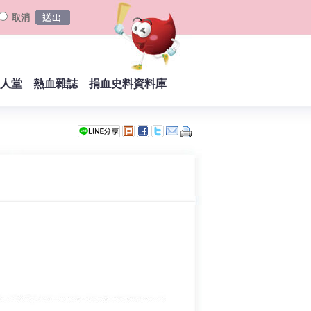
取消
人堂
熱血雜誌
捐血史料資料庫