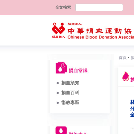
全文檢索
首頁
捐血須知
捐血百科
林
衛教專區
分
全