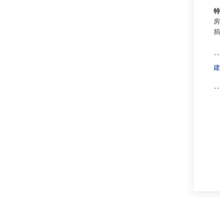
特
房
捐
建