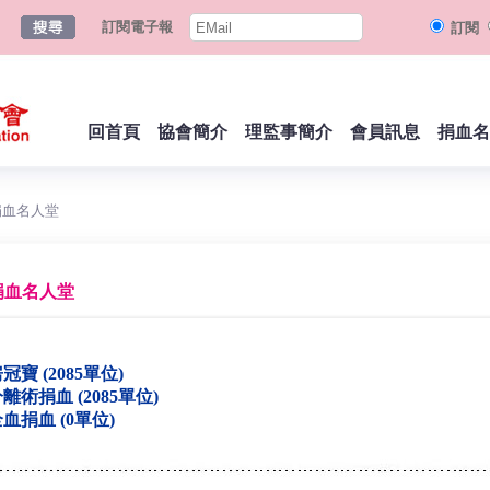
訂閱電子報
訂閱
回首頁
協會簡介
理監事簡介
會員訊息
捐血名
捐血名人堂
捐血名人堂
冠寶 (2085單位)
離術捐血 (2085單位)
血捐血 (0單位)