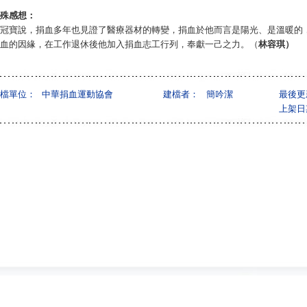
殊感想：
冠寶說，捐血多年也見證了醫療器材的轉變，捐血於他而言是陽光、是溫暖的
血的因緣，在工作退休後他加入捐血志工行列，奉獻一己之力。（
林容琪
）
檔單位：
中華捐血運動協會
建檔者：
簡吟潔
最後更
上架日