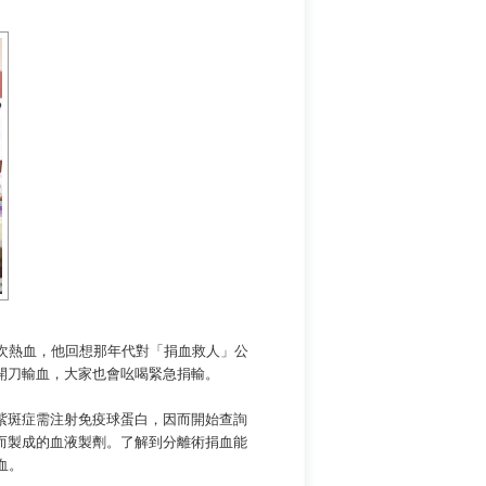
次熱血，他回想那年代對「捐血救人」公
開刀輸血，大家也會吆喝緊急捐輸。
紫斑症需注射免疫球蛋白，因而開始查詢
而製成的血液製劑。了解到分離術捐血能
血。