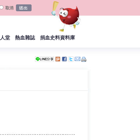
取消
人堂
熱血雜誌
捐血史料資料庫