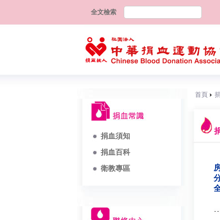
全文檢索
首頁
捐血須知
捐血百科
房
衛教專區
分
全