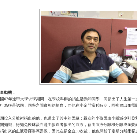
血動機：
國
67年逢甲大學求學期間，在學校舉辦的捐血活動和同學ㄧ同捐出了人生第一
行為很是認同，同學之間會相約捐血，而他在小金門當兵時期，同袍胃出血需
期投入分離術捐血的他，也道出了其中的因緣：親友的小孩因血小板減少引發
關知識，得知免疫球蛋白是由捐血者捐出的血液，藉由血液分離機分離成血漿
捐出來的血液發揮淋漓盡致，因此在捐全血
30次後，他也開始了定期分離術捐