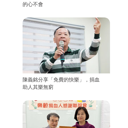
的心不會
陳義銘分享「免費的快樂」，捐血
助人其樂無窮