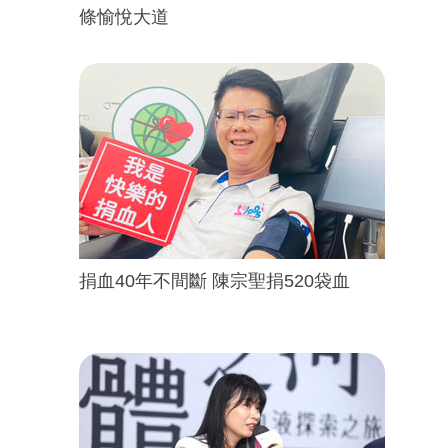
條愉悅大道
捐血40年不間斷 陳宗聖捐520袋血