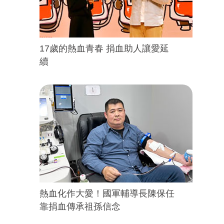
17歲的熱血青春 捐血助人讓愛延
續
熱血化作大愛！國軍輔導長陳保任
靠捐血傳承祖孫信念