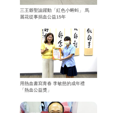
三王爺聖諭躍動「紅色小蝌蚪」 馬
麗花從事捐血公益15年
用熱血書寫青春 李敏慈的成年禮
「熱血公益獎」