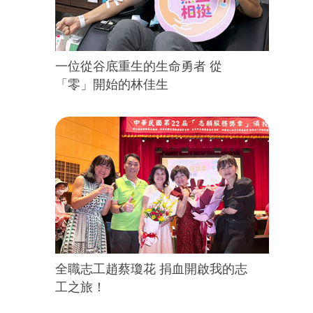
一位從谷底重生的生命勇者 從
「零」開始的林佳生
全職志工趙蔡瓊花 捐血開啟我的志
工之旅！