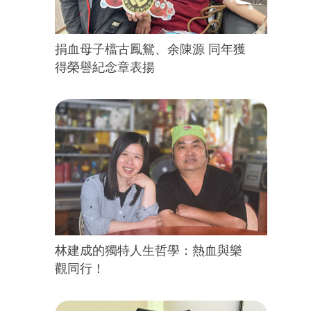
捐血母子檔古鳳鴛、余陳源 同年獲
得榮譽紀念章表揚
林建成的獨特人生哲學：熱血與樂
觀同行！