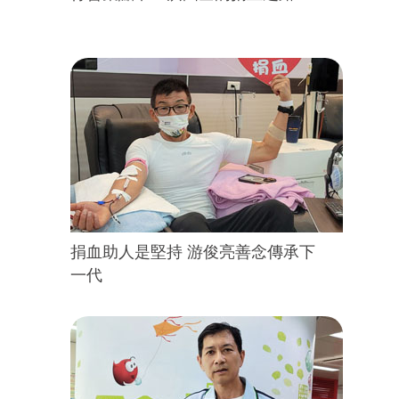
捐血助人是堅持 游俊亮善念傳承下
一代