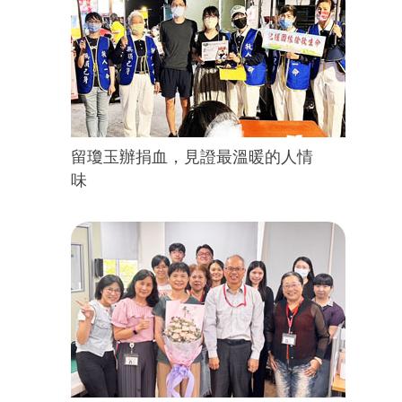
留瓊玉辦捐血，見證最溫暖的人情
味