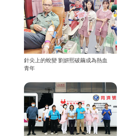
針尖上的蛻變 劉妍熙破繭成為熱血
青年