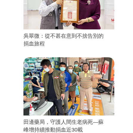
吳翠微：從不甚在意到不捨告別的
捐血旅程
田邊藥局，守護人間生老病死—蘇
峰增持續推動捐血近30載