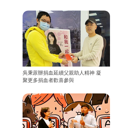
吳秉蒝辦捐血延續父親助人精神 凝
聚更多捐血者歡喜參與