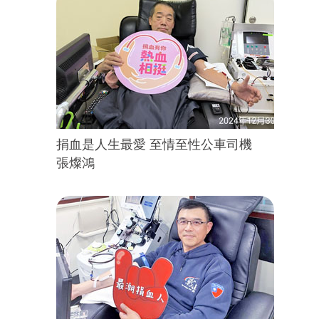
捐血是人生最愛 至情至性公車司機
張燦鴻