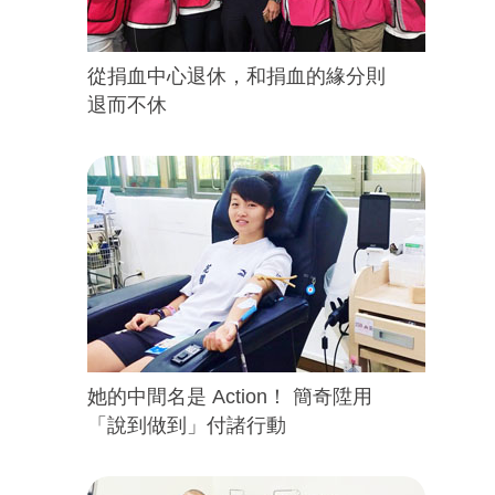
從捐血中心退休，和捐血的緣分則
退而不休
她的中間名是 Action！ 簡奇陞用
「說到做到」付諸行動