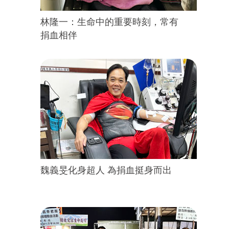
林隆一：生命中的重要時刻，常有
捐血相伴
魏義旻化身超人 為捐血挺身而出