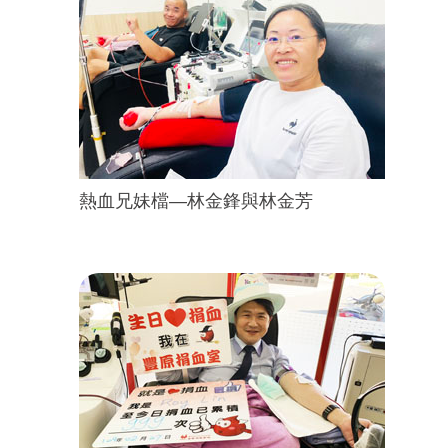
熱血兄妹檔—林金鋒與林金芳