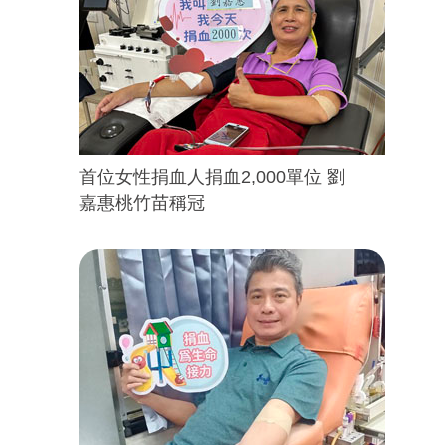
首位女性捐血人捐血2,000單位 劉
嘉惠桃竹苗稱冠