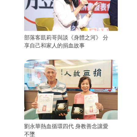
部落客凱莉哥與談《身體之河》 分
享自己和家人的捐血故事
劉永華熱血循環四代 身教善念讓愛
不墜