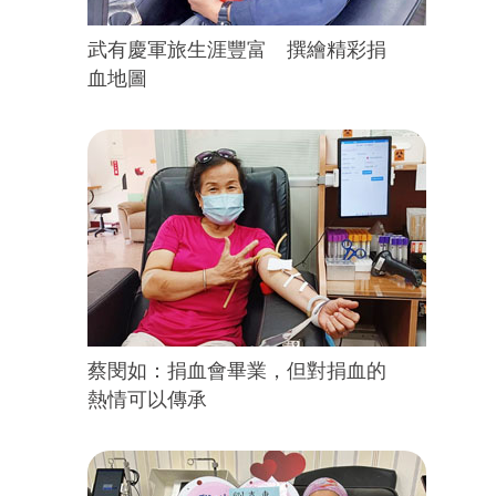
武有慶軍旅生涯豐富 撰繪精彩捐
血地圖
蔡閔如：捐血會畢業，但對捐血的
熱情可以傳承