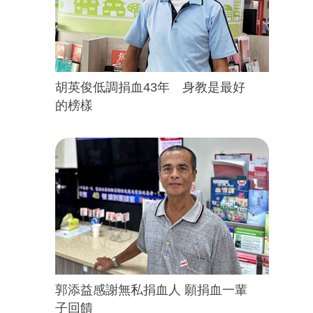
胡英俊低調捐血43年 身教是最好
的榜樣
郭添益感謝無私捐血人 願捐血一輩
子回饋