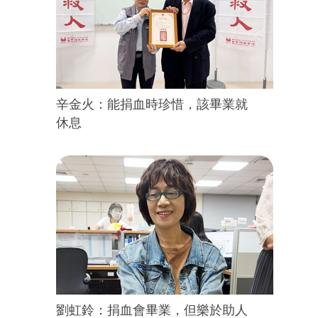
辛金火：能捐血時珍惜，該畢業就
休息
劉虹鈴：捐血會畢業，但樂於助人