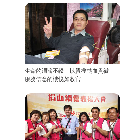
生命的涓滴不輟：以質樸熱血貫徹
服務信念的樓悅如教官