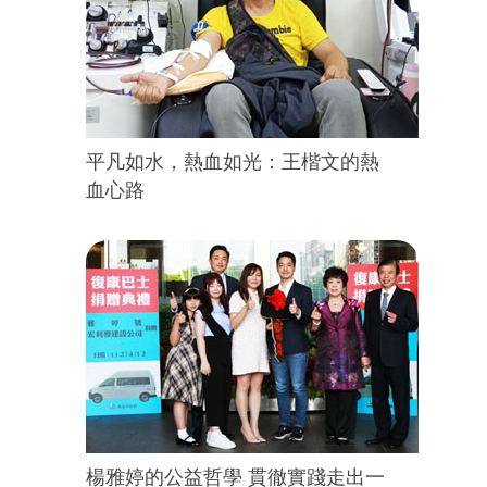
平凡如水，熱血如光：王楷文的熱
血心路
楊雅婷的公益哲學 貫徹實踐走出一