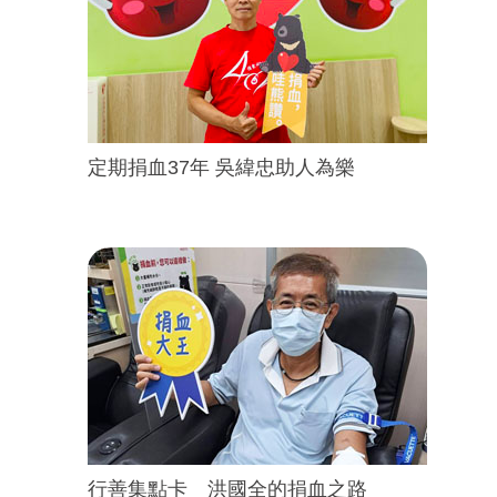
定期捐血37年 吳緯忠助人為樂
行善集點卡 洪國全的捐血之路