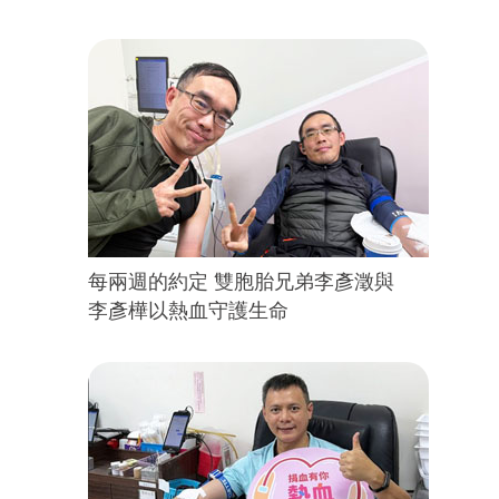
每兩週的約定 雙胞胎兄弟李彥澂與
李彥樺以熱血守護生命