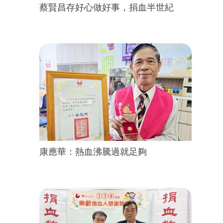
蔡賢昌存好心做好事，捐血半世紀
康應華：熱血沸騰過就足夠