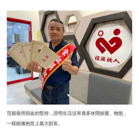
范揚燊用捐血的堅持，證明生活沒有過多休閒娛樂、物慾，
一樣能擁抱世上最大財富。