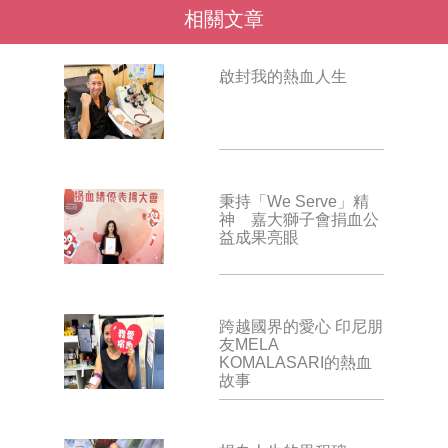
相關文章
啟封我的熱血人生
秉持「We Serve」精
神 嘉大獅子會捐血公
益成果亮眼
跨越國界的愛心 印尼朋
友MELA
KOMALASARI的熱血
故事