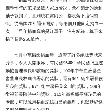
「捐血可以救人，你捐不捐？」18歲擔任救國
團幹部時的范揚燊聽人家這麼說，毫不猶豫的挽起
袖子就捐了，直到現在當阿公，都沒落下這個習
慣。從民國70年退伍開始，每兩個月他固定捐血一
次，「早年捐血寫的是紅單子，沒有紀錄，算下來
捐了超過250單位。」
七月中范揚燊捐血時，還帶了許多絕版獎狀來
分享，令人大開眼界，有民國96年中華民國捐血運
動協會理事長郭驥頒的獎狀，100年中華血液基金
會董事長林國信署名的獎狀，還有96年衛生署長侯
勝茂的獎狀，97年衛生署長葉金川的獎狀，109年
衛福部長陳時中的獎狀，111年衛福部長薛瑞元的
獎狀，可以說用捐血記錄自己的義舉，也默默紀錄