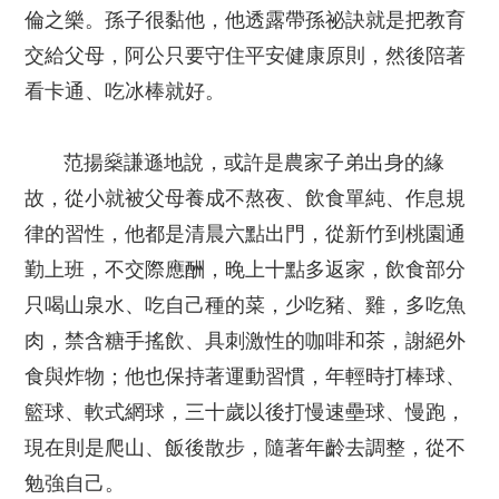
倫之樂。孫子很黏他，他透露帶孫祕訣就是把教育
交給父母，阿公只要守住平安健康原則，然後陪著
看卡通、吃冰棒就好。
范揚燊謙遜地說，或許是農家子弟出身的緣
故，從小就被父母養成不熬夜、飲食單純、作息規
律的習性，他都是清晨六點出門，從新竹到桃園通
勤上班，不交際應酬，晚上十點多返家，飲食部分
只喝山泉水、吃自己種的菜，少吃豬、雞，多吃魚
肉，禁含糖手搖飲、具刺激性的咖啡和茶，謝絕外
食與炸物；他也保持著運動習慣，年輕時打棒球、
籃球、軟式網球，三十歲以後打慢速壘球、慢跑，
現在則是爬山、飯後散步，隨著年齡去調整，從不
勉強自己。