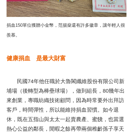
捐血150單位獲贈小金幣，范揚燊還有許多徽章，讓年輕人很
羨慕。
健康捐血 是最大財富
民國74年他任職於大魯閣纖維股份有限公司新
埔場（後轉型為棒壘球場），做到組長，80幾年出
來創業，專職紡織技術顧問，因為時常要外出拜訪
客戶，時間彈性，所以能維持捐血習慣。如今退
休，既在五指山與太太一起賣農產、蜜餞，也當選
熱心公益的鄰長，閒暇之餘再帶兩個稚齡孫子享天