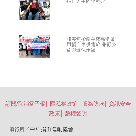
捐血人生的里程碑
和美無極龍華慈惠堂啟
用捐血車供電箱 兼顧公
益與環保永續
訂閱/取消電子報
│
隱私權政策
│
服務條款
│
資訊安全
政策
│
版權聲明
／
中華捐血運動協會
發行所