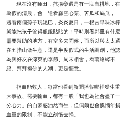
現在沒有種田，范揚燊還是有一塊自耕地，在
暑假的清晨，會一邊看顧空心菜、苦瓜和絲瓜，一
邊看兩個孫子玩泥巴，炎炎夏日，一根古早味冰棒
就能把孩子管得服服貼貼的！平時則看鄰里有什麼
需要幫助的地方，有空多去問候，而所以與太太選
在五指山做生意，還是半度假式的生活調劑，他認
為與好友在涼爽的季節、周末相會，看著絡繹不
絕、拜拜禮佛的人潮，更是愜意。
捐血能救人，每當他看到新聞播報哪裡發生重
大事故、需要輸血，都有一股「我也為社會盡了一
分心力」的自豪感油然而生，但偶爾也會懊惱年捐
血量的限制，不能立刻衝去捐。