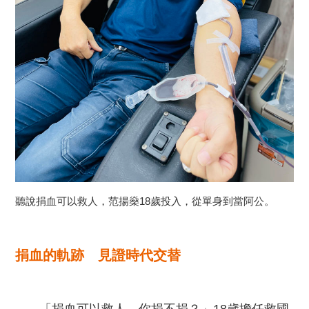
聽說捐血可以救人，范揚燊18歲投入，從單身到當阿公。
捐血的軌跡 見證時代交替