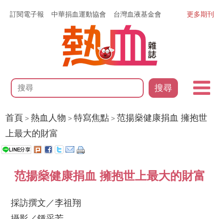
訂閱電子報
中華捐血運動協會
台灣血液基金會
更多期刊
搜尋
首頁
熱血人物
特寫焦點
范揚燊健康捐血 擁抱世
>
>
>
上最大的財富
范揚燊健康捐血 擁抱世上最大的財富
採訪撰文／李祖翔
攝影／鍾采芳