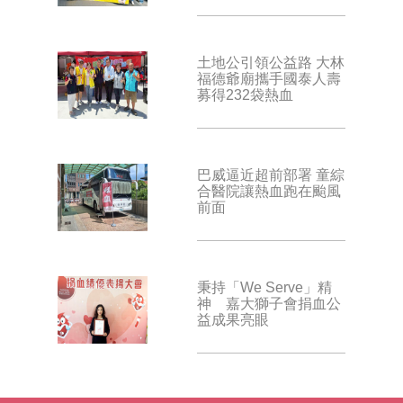
土地公引領公益路 大林
福德爺廟攜手國泰人壽
募得232袋熱血
巴威逼近超前部署 童綜
合醫院讓熱血跑在颱風
前面
秉持「We Serve」精
神 嘉大獅子會捐血公
益成果亮眼