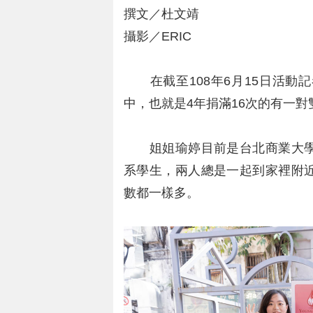
撰文／杜文靖
攝影／ERIC
在截至108年6月15日活動
中，也就是4年捐滿16次的有一
姐姐瑜婷目前是台北商業大學
系學生，兩人總是一起到家裡附
數都一樣多。