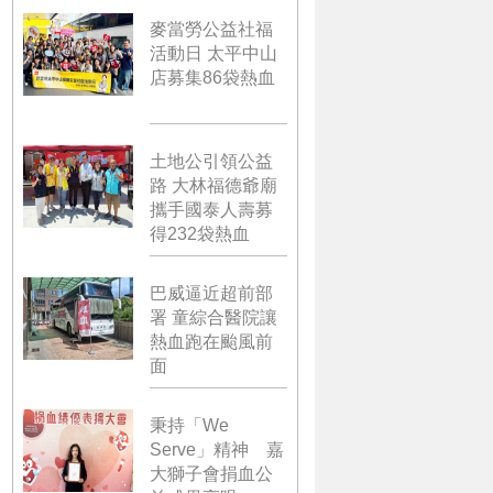
麥當勞公益社福
活動日 太平中山
店募集86袋熱血
土地公引領公益
路 大林福德爺廟
攜手國泰人壽募
得232袋熱血
巴威逼近超前部
署 童綜合醫院讓
熱血跑在颱風前
面
秉持「We
Serve」精神 嘉
大獅子會捐血公