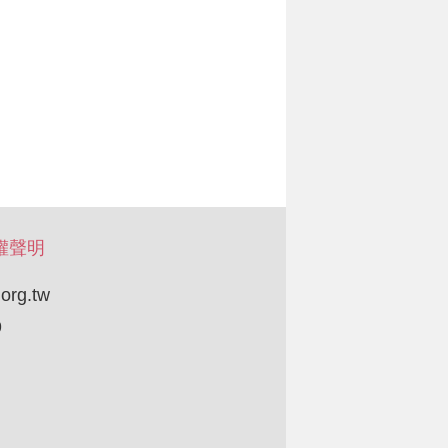
權聲明
org.tw
9