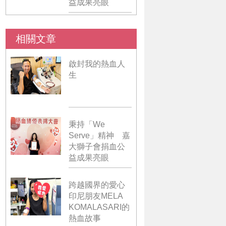
益成果亮眼
相關文章
啟封我的熱血人
生
秉持「We
Serve」精神 嘉
大獅子會捐血公
益成果亮眼
跨越國界的愛心
印尼朋友MELA
KOMALASARI的
熱血故事