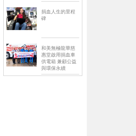
捐血人生的里程
碑
和美無極龍華慈
惠堂啟用捐血車
供電箱 兼顧公益
與環保永續