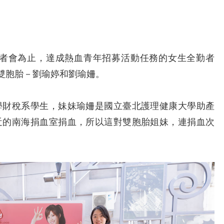
記者會為止，達成熱血青年招募活動任務的女生全勤者
對雙胞胎－劉瑜婷和劉瑜姍。
財稅系學生，妹妹瑜姍是國立臺北護理健康大學助產
近的南海捐血室捐血，所以這對雙胞胎姐妹，連捐血次