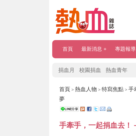
首頁
最新消息
專題報導
捐血月
校園捐血
熱血青年
首頁
熱血人物
特寫焦點
手
>
>
>
夢
手牽手，一起捐血去！