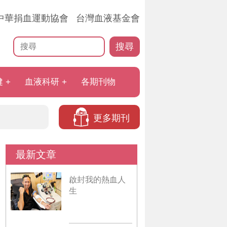
中華捐血運動協會
台灣血液基金會
搜尋
健
血液科研
各期刊物
更多期刊
最新文章
啟封我的熱血人
生