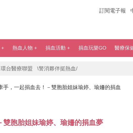
訂閱電子報
熱血人物
捐血活動
捐血玩樂GO
醫療保
環台醫療聯盟
\警消夥伴挺熱血/
牽手，一起捐血去！－雙胞胎姐妹瑜婷、瑜姍的捐血
－雙胞胎姐妹瑜婷、瑜姍的捐血夢