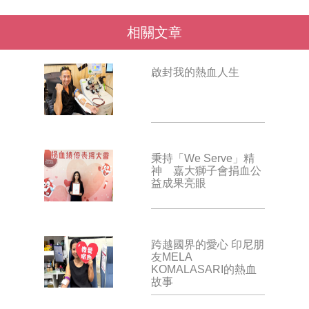
相關文章
啟封我的熱血人生
秉持「We Serve」精
神 嘉大獅子會捐血公
益成果亮眼
跨越國界的愛心 印尼朋
友MELA
KOMALASARI的熱血
故事