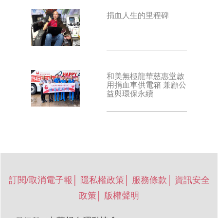
捐血人生的里程碑
和美無極龍華慈惠堂啟
用捐血車供電箱 兼顧公
益與環保永續
訂閱/取消電子報
│
隱私權政策
│
服務條款
│
資訊安全
政策
│
版權聲明