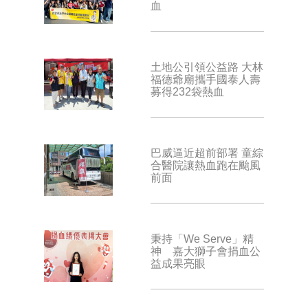
血
土地公引領公益路 大林
福德爺廟攜手國泰人壽
募得232袋熱血
巴威逼近超前部署 童綜
合醫院讓熱血跑在颱風
前面
秉持「We Serve」精
神 嘉大獅子會捐血公
益成果亮眼