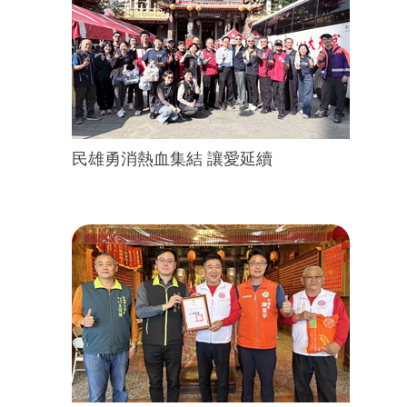
民雄勇消熱血集結 讓愛延續