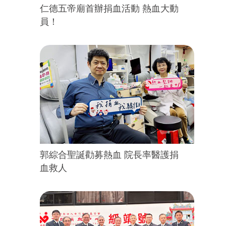
仁德五帝廟首辦捐血活動 熱血大動
員！
郭綜合聖誕勸募熱血 院長率醫護捐
血救人