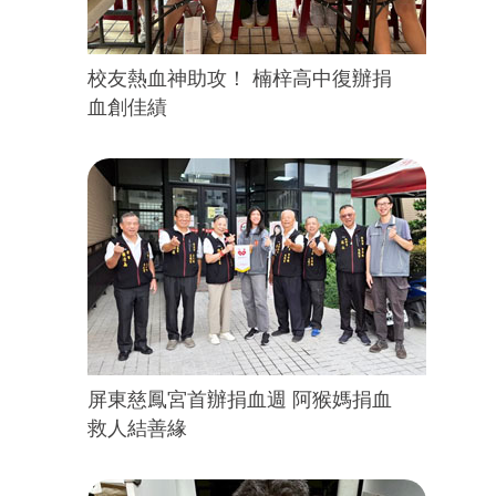
校友熱血神助攻！ 楠梓高中復辦捐
血創佳績
屏東慈鳳宮首辦捐血週 阿猴媽捐血
救人結善緣