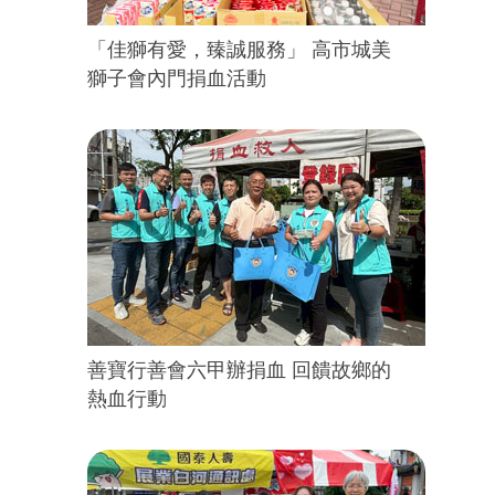
「佳獅有愛，臻誠服務」 高市城美
獅子會內門捐血活動
善寶行善會六甲辦捐血 回饋故鄉的
熱血行動