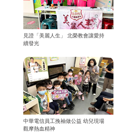
見證「美麗人生」 北榮教會讓愛持
續發光
中華電信員工挽袖做公益 幼兒現場
觀摩熱血精神