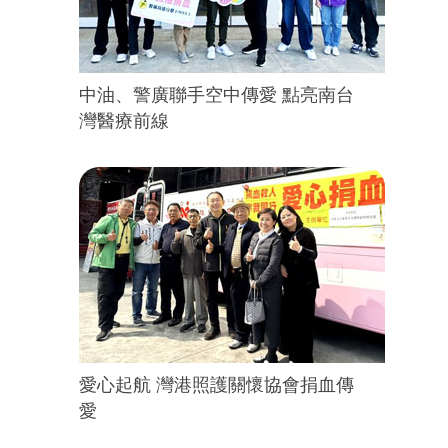
中油、警廣聯手空中傳愛 點亮南台
灣醫療前線
愛心起航 灣港照護關懷協會捐血傳
愛