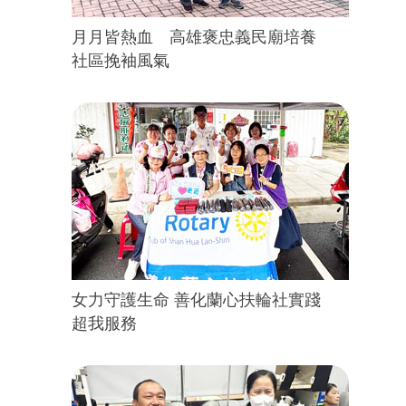
月月皆熱血 高雄褒忠義民廟培養
社區挽袖風氣
女力守護生命 善化蘭心扶輪社實踐
超我服務