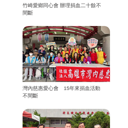
竹崎愛鄉同心會 辦理捐血二十餘不
間斷
灣內慈惠愛心會 15年來捐血活動
不間斷