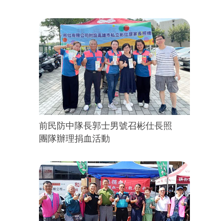
前民防中隊長郭士男號召彬仕長照
團隊辦理捐血活動