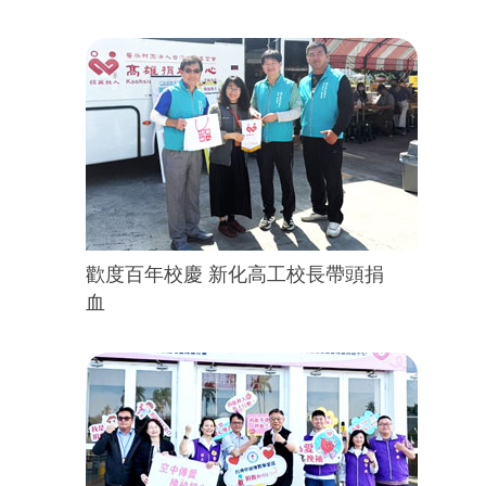
歡度百年校慶 新化高工校長帶頭捐
血