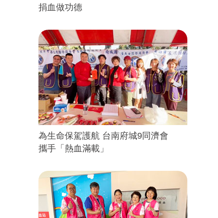
捐血做功德
為生命保駕護航 台南府城9同濟會
攜手「熱血滿載」