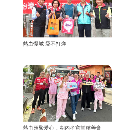
熱血慢城 愛不打烊
熱血匯聚愛心，湖內孝寬堂慈善會