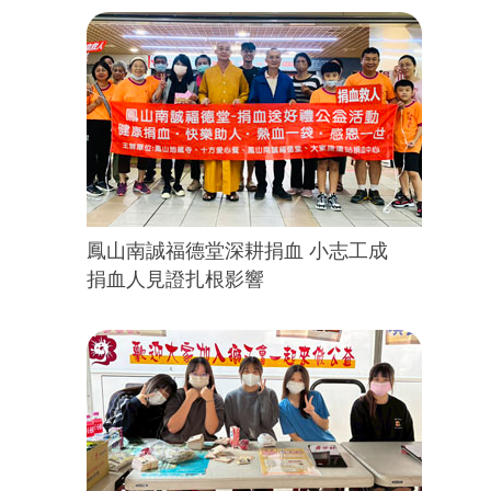
鳳山南誠福德堂深耕捐血 小志工成
捐血人見證扎根影響