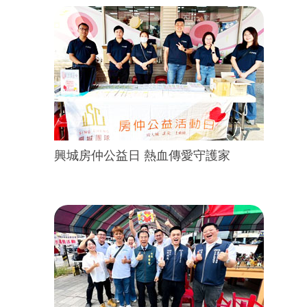
興城房仲公益日 熱血傳愛守護家