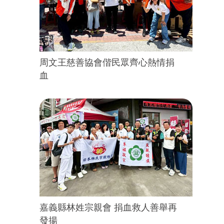
周文王慈善協會偕民眾齊心熱情捐
血
嘉義縣林姓宗親會 捐血救人善舉再
發揚