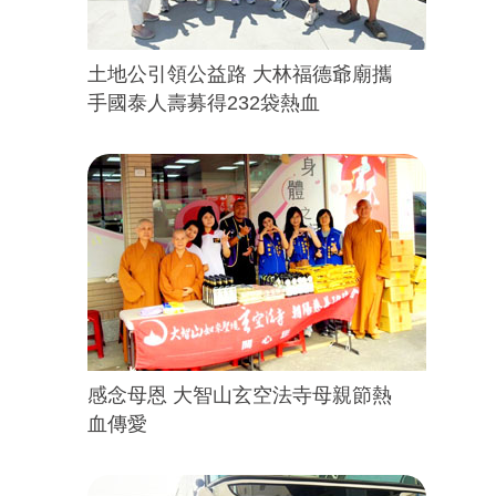
土地公引領公益路 大林福德爺廟攜
手國泰人壽募得232袋熱血
感念母恩 大智山玄空法寺母親節熱
血傳愛