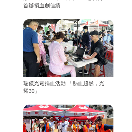
首辦捐血創佳績
瑞儀光電捐血活動 「熱血超然，光
耀30」