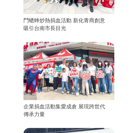
鬥蟋蟀炒熱捐血活動 新化青商創意
吸引台南市長目光
企業捐血活動集愛成倉 展現跨世代
傳承力量