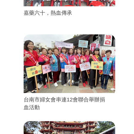
嘉藥六十，熱血傳承
台南市婦女會串連12會聯合舉辦捐
血活動