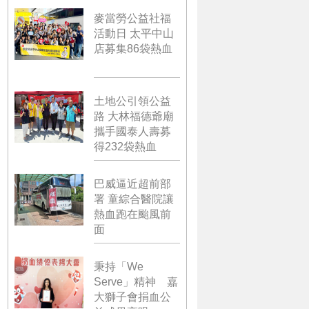
麥當勞公益社福
活動日 太平中山
店募集86袋熱血
土地公引領公益
路 大林福德爺廟
攜手國泰人壽募
得232袋熱血
巴威逼近超前部
署 童綜合醫院讓
熱血跑在颱風前
面
秉持「We
Serve」精神 嘉
大獅子會捐血公