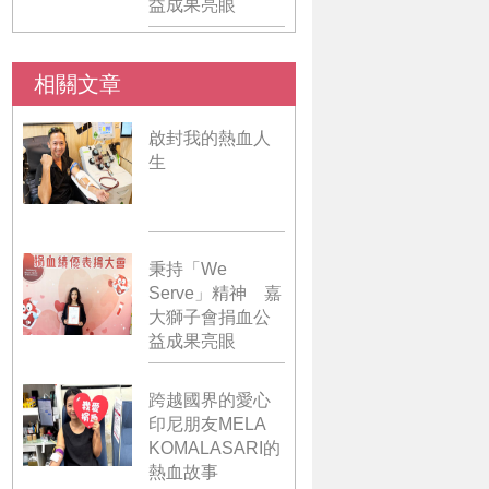
益成果亮眼
相關文章
啟封我的熱血人
生
秉持「We
Serve」精神 嘉
大獅子會捐血公
益成果亮眼
跨越國界的愛心
印尼朋友MELA
KOMALASARI的
熱血故事