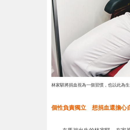
林家騏將捐血視為一個習慣，也以此為生
個性負責獨立 想捐血還擔心