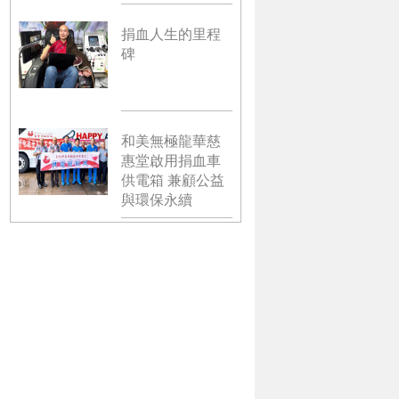
捐血人生的里程
碑
和美無極龍華慈
惠堂啟用捐血車
供電箱 兼顧公益
與環保永續