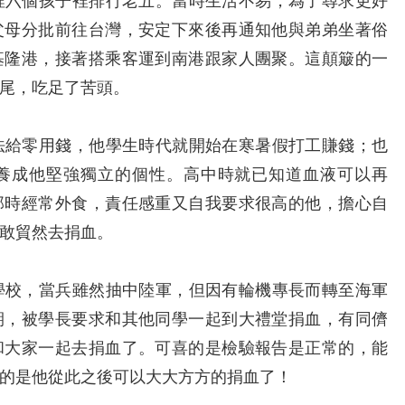
六個孩子裡排行老五。當時生活不易，為了尋求更好
父母分批前往台灣，安定下來後再通知他與弟弟坐著俗
基隆港，接著搭乘客運到南港跟家人團聚。這顛簸的一
尾，吃足了苦頭。
給零用錢，他學生時代就開始在寒暑假打工賺錢；也
養成他堅強獨立的個性。高中時就已知道血液可以再
那時經常外食，責任感重又自我要求很高的他，擔心自
敢貿然去捐血。
校，當兵雖然抽中陸軍，但因有輪機專長而轉至海軍
期，被學長要求和其他同學一起到大禮堂捐血，有同儕
和大家一起去捐血了。可喜的是檢驗報告是正常的，能
的是他從此之後可以大大方方的捐血了！