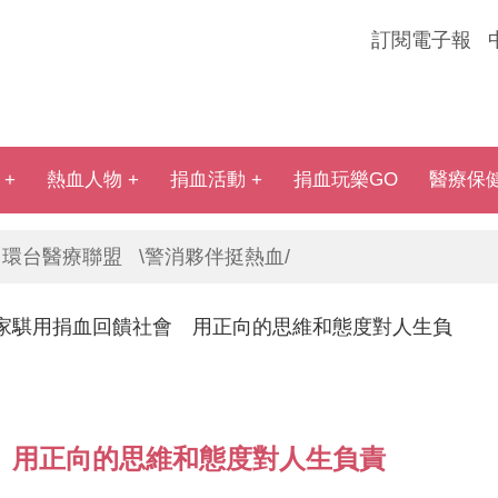
訂閱電子報
熱血人物
捐血活動
捐血玩樂GO
醫療保
環台醫療聯盟
\警消夥伴挺熱血/
家騏用捐血回饋社會 用正向的思維和態度對人生負
 用正向的思維和態度對人生負責