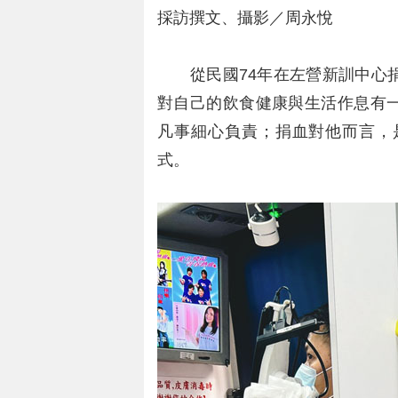
採訪撰文、攝影／周永悅
從民國74年在左營新訓中心捐
對自己的飲食健康與生活作息有
凡事細心負責；捐血對他而言，
式。