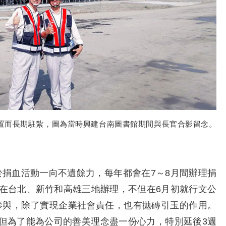
置而長期駐紮，圖為當時興建台南圖書館期間與長官合影留念。
血活動一向不遺餘力，每年都會在7～8月間辦理捐
，在台北、新竹和高雄三地辦理，不但在6月初就行文公
參與，除了實現企業社會責任，也有拋磚引玉的作用。
但為了能為公司的善美理念盡一份心力，特別延後3週