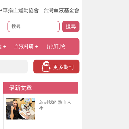
中華捐血運動協會
台灣血液基金會
搜尋
健
血液科研
各期刊物
更多期刊
最新文章
啟封我的熱血人
生