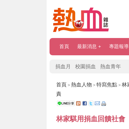
首頁
最新消息
專題報導
捐血月
校園捐血
熱血青年
首頁
熱血人物
特寫焦點
林
>
>
>
責
林家騏用捐血回饋社會