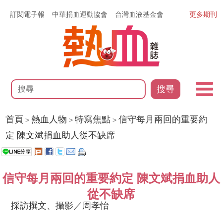
訂閱電子報
中華捐血運動協會
台灣血液基金會
更多期刊
搜尋
首頁
熱血人物
特寫焦點
信守每月兩回的重要約
>
>
>
定 陳文斌捐血助人從不缺席
信守每月兩回的重要約定 陳文斌捐血助人
從不缺席
採訪撰文、攝影／周孝怡