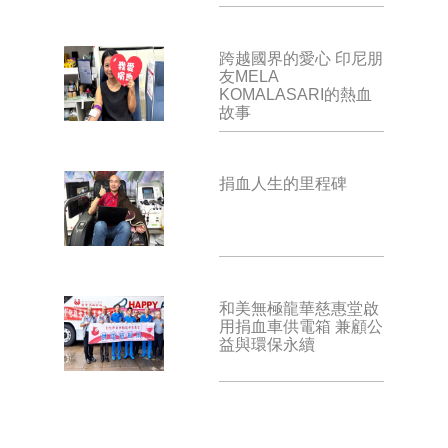
跨越國界的愛心 印尼朋
友MELA
KOMALASARI的熱血
故事
捐血人生的里程碑
和美無極龍華慈惠堂啟
用捐血車供電箱 兼顧公
益與環保永續