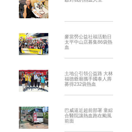
麥當勞公益社福活動日
太平中山店募集86袋熱
血
土地公引領公益路 大林
福德爺廟攜手國泰人壽
募得232袋熱血
巴威逼近超前部署 童綜
合醫院讓熱血跑在颱風
前面