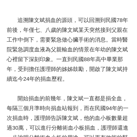
追溯陳文斌捐血的源頭，可以回溯到民國78年
前後，年僅七、八歲的陳文斌某天突然接到父親在
工作中倒下，需要緊急做心臟手術的消息。當時醫
院緊急調度血液為父親輸血的情景在年幼的陳文斌
心裡留下深刻印象。一直到民國88年高中畢業那
年，受到擔任護理師的姊姊鼓勵，開啟了陳文斌持
續迄今24年的捐血歷程。
開始捐血的前幾年，陳文斌一直都是捐全血，
每隔三個月準時向捐血站報到，而在民國94年的一
次捐血時，護理師告訴陳文斌，他的血小板數量超
過30萬，可以進行分離術血小板捐血，護理師還進