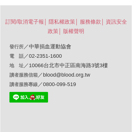
訂閱/取消電子報
│
隱私權政策
│
服務條款
│
資訊安全
政策
│
版權聲明
／
中華捐血運動協會
發行所
／02-2351-1600
電 話
／10066台北市中正區南海路3號3樓
地 址
／
blood@blood.org.tw
讀者服務信箱
／0800-099-519
讀者服務專線