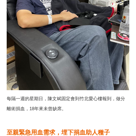
每隔一週的星期日，陳文斌固定會到竹北愛心樓報到，做分
離術捐血，18年來未曾缺席。
至親緊急用血需求，埋下捐血助人種子