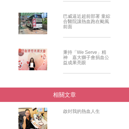
巴威逼近超前部署 童綜
合醫院讓熱血跑在颱風
前面
秉持「We Serve」精
神 嘉大獅子會捐血公
益成果亮眼
相關文章
啟封我的熱血人生