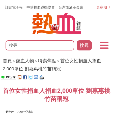
訂閱電子報
中華捐血運動協會
台灣血液基金會
更多期刊
搜尋
首頁
熱血人物
特寫焦點
首位女性捐血人捐血
>
>
>
2,000單位 劉嘉惠桃竹苗稱冠
首位女性捐血人捐血2,000單位 劉嘉惠桃
竹苗稱冠
撰文／鍾采芳