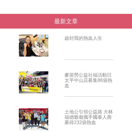
最新文章
啟封我的熱血人生
麥當勞公益社福活動日
太平中山店募集86袋熱
血
土地公引領公益路 大林
福德爺廟攜手國泰人壽
募得232袋熱血