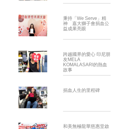
秉持「We Serve」精
神 嘉大獅子會捐血公
益成果亮眼
跨越國界的愛心 印尼朋
友MELA
KOMALASARI的熱血
故事
捐血人生的里程碑
和美無極龍華慈惠堂啟