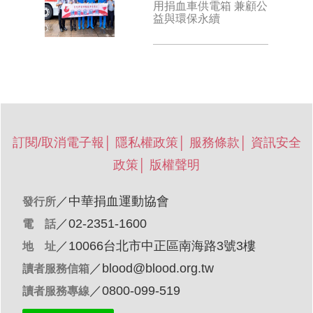
用捐血車供電箱 兼顧公
益與環保永續
訂閱/取消電子報
│
隱私權政策
│
服務條款
│
資訊安全
政策
│
版權聲明
／
中華捐血運動協會
發行所
／02-2351-1600
電 話
／10066台北市中正區南海路3號3樓
地 址
／
blood@blood.org.tw
讀者服務信箱
／0800-099-519
讀者服務專線