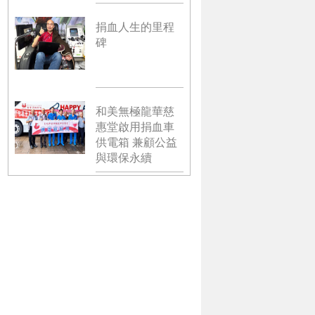
捐血人生的里程
碑
和美無極龍華慈
惠堂啟用捐血車
供電箱 兼顧公益
與環保永續