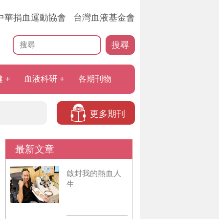
中華捐血運動協會
台灣血液基金會
搜尋
健
血液科研
各期刊物
更多期刊
最新文章
啟封我的熱血人
生