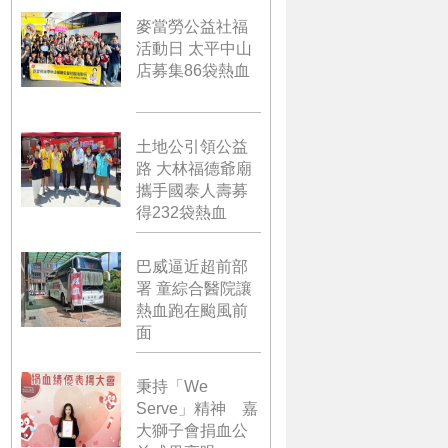
麥當勞公益社福
活動日 太平中山
店募集86袋熱血
土地公引領公益
路 大林福德爺廟
攜手國泰人壽募
得232袋熱血
巴威逼近超前部
署 童綜合醫院讓
熱血跑在颱風前
面
秉持「We
Serve」精神 嘉
大獅子會捐血公