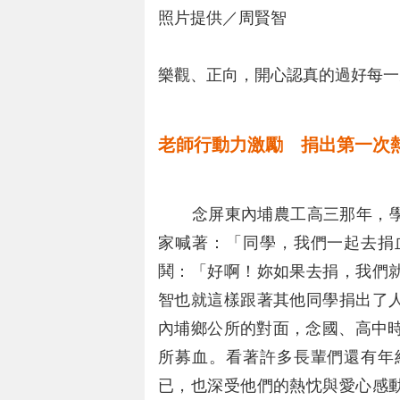
照片提供／周賢智
樂觀、正向，開心認真的過好每一
老師行動力激勵 捐出第一次
念屏東內埔農工高三那年，學
家喊著：「同學，我們一起去捐
鬨：「好啊！妳如果去捐，我們
智也就這樣跟著其他同學捐出了
內埔鄉公所的對面，念國、高中時
所募血。看著許多長輩們還有年
已，也深受他們的熱忱與愛心感