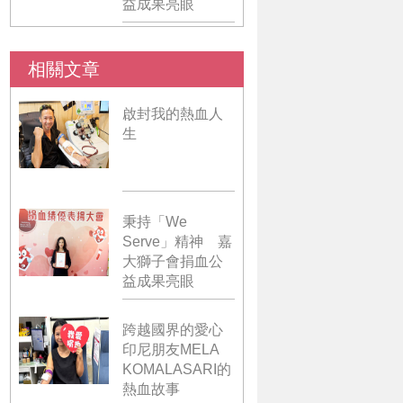
益成果亮眼
相關文章
啟封我的熱血人
生
秉持「We
Serve」精神 嘉
大獅子會捐血公
益成果亮眼
跨越國界的愛心
印尼朋友MELA
KOMALASARI的
熱血故事