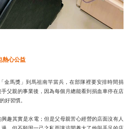
也熱心公益
金馬獎」到馬祖南竿當兵，在部隊裡要安排時間捐
接手父親的事業後，因為每個月總能看到捐血車停在店
的好習慣。
興趣其實是水電；但是父母親苦心經營的店面沒有人
扎過，但不願因一己之私而讓這間養大了他與手足的店