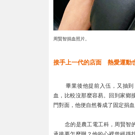
周賢智捐血照片。
接手上一代的店面 熱愛運動
畢業後他提前入伍，又抽到「
血，比較沒那麼容易。回到家鄉
門對面，他便自然養成了固定捐血
念的是農工電工科，周賢智的
承接要怎麼辦？他的心裡曾經掙