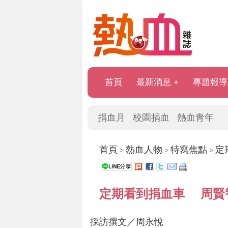
首頁
最新消息
專題報導
捐血月
校園捐血
熱血青年
首頁
熱血人物
特寫焦點
定
>
>
>
定期看到捐血車 周賢
採訪撰文／周永悅