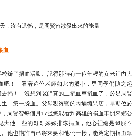
天，沒有遺憾，是周賢智散發出來的能量。
熱血
校辦了捐血活動。記得那時有一位年輕的女老師向大
血吧！」看著這位老師如此的嬌小，男同學們隨之起
就去捐！」沒想到老師真的上捐血車捐血了，於是周賢
人生中第一袋血。父母親經營的內埔糖果店，早期位於
，周賢智每個月17號總能看到高雄的捐血車開來鄉公
紀大他一些的哥哥姊姊排隊捐血，他心裡總是佩服不
動。他也期許自己將來要和他們一樣，能夠定期捐血幫