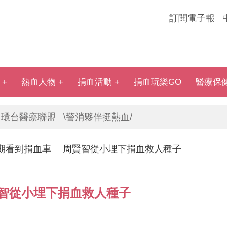
訂閱電子報
熱血人物
捐血活動
捐血玩樂GO
醫療保
環台醫療聯盟
\警消夥伴挺熱血/
期看到捐血車 周賢智從小埋下捐血救人種子
智從小埋下捐血救人種子