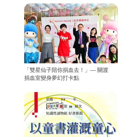
「雙星仙子陪你捐血去！」— 關渡
捐血室變身夢幻打卡點