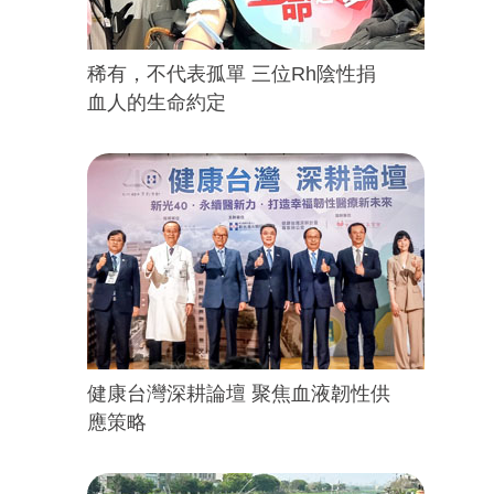
稀有，不代表孤單 三位Rh陰性捐
血人的生命約定
健康台灣深耕論壇 聚焦血液韌性供
應策略