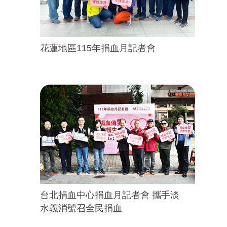
花蓮地區115年捐血月記者會
台北捐血中心捐血月記者會 攜手淡
水義消號召全民捐血