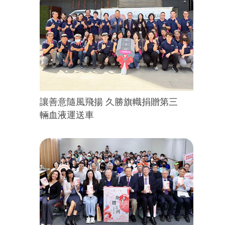
讓善意隨風飛揚 久勝旗幟捐贈第三
輛血液運送車