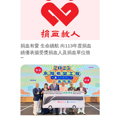
捐血有愛 生命續航 向113年度捐血
績優表揚受獎捐血人及捐血單位致
敬