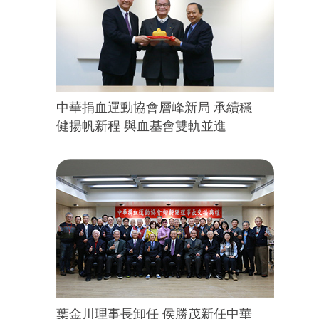
中華捐血運動協會層峰新局 承續穩
健揚帆新程 與血基會雙軌並進
葉金川理事長卸任 侯勝茂新任中華