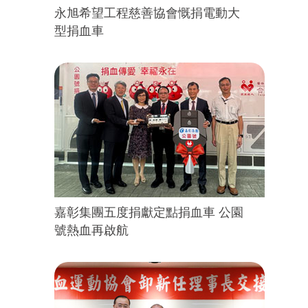
永旭希望工程慈善協會慨捐電動大
型捐血車
嘉彰集團五度捐獻定點捐血車 公園
號熱血再啟航