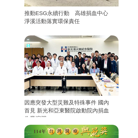
推動ESG永續行動 高雄捐血中心
淨溪活動落實環保責任
因應突發大型災難及特殊事件 國內
首見 新光和亞東醫院啟動院內捐血
作業演習