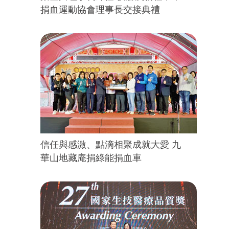
捐血運動協會理事長交接典禮
信任與感激、點滴相聚成就大愛 九
華山地藏庵捐綠能捐血車