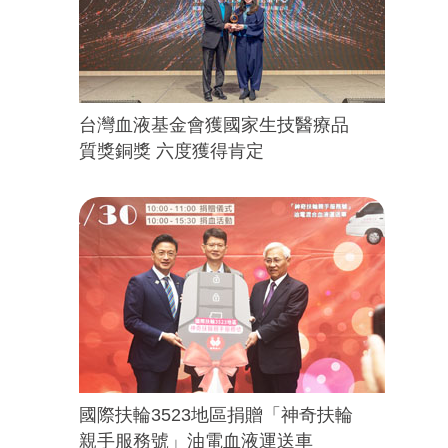
台灣血液基金會獲國家生技醫療品
質獎銅獎 六度獲得肯定
國際扶輪3523地區捐贈「神奇扶輪
親手服務號」油電血液運送車