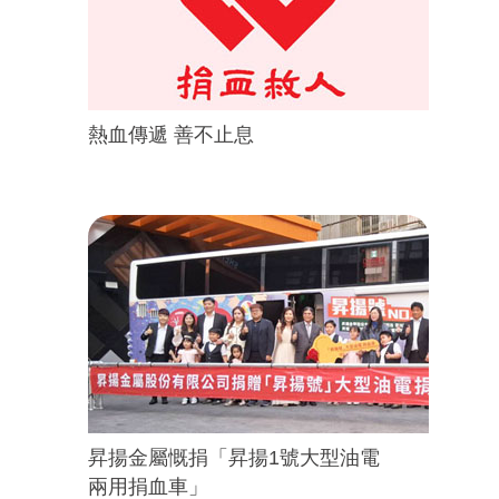
熱血傳遞 善不止息
昇揚金屬慨捐「昇揚1號大型油電
兩用捐血車」