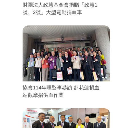
財團法人政慧基金會捐贈「政慧1
號、2號」大型電動捐血車
協會114年理監事參訪 赴花蓮捐血
站觀摩捐供血作業