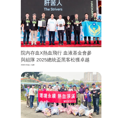
院內存血X熱血飛行 血液基金會參
與組隊 2025總統盃黑客松獲卓越
團隊獎