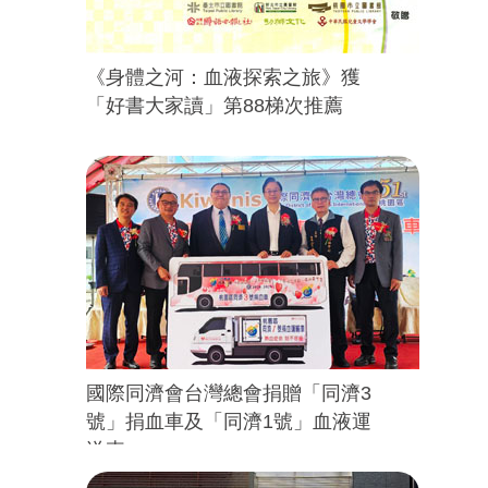
《身體之河：血液探索之旅》獲
「好書大家讀」第88梯次推薦
國際同濟會台灣總會捐贈「同濟3
號」捐血車及「同濟1號」血液運
送車