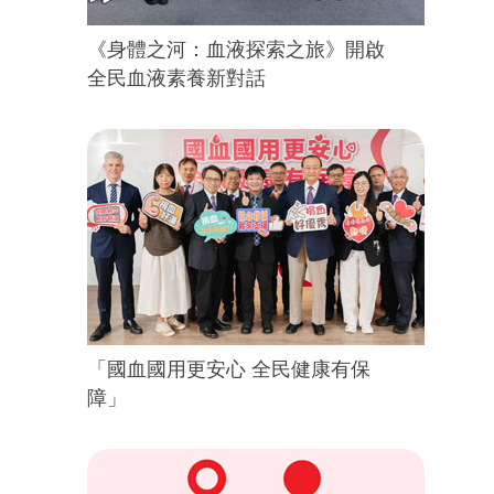
《身體之河：血液探索之旅》開啟
全民血液素養新對話
「國血國用更安心 全民健康有保
障」