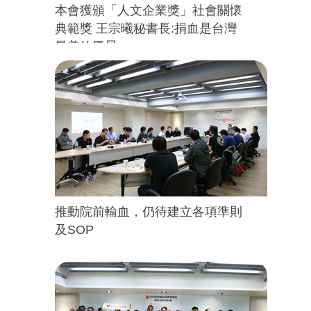
本會獲頒「人文企業獎」社會關懷
典範獎 王宗曦秘書長:捐血是台灣
最美的風景
推動院前輸血，仍待建立各項準則
及SOP