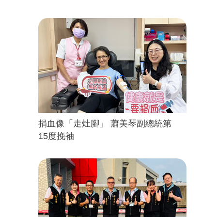
捐血像「走灶腳」 蕭美琴副總統第
15度挽袖