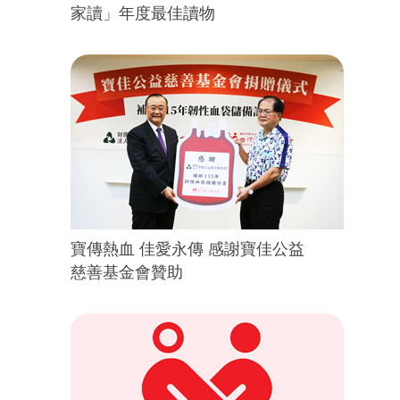
家讀」年度最佳讀物
寶傳熱血 佳愛永傳 感謝寶佳公益
慈善基金會贊助