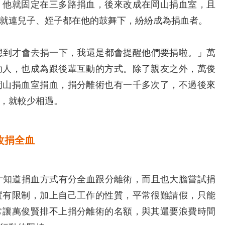
，他就固定在三多路捐血，後來改成在岡山捐血室，且
就連兒子、姪子都在他的鼓舞下，紛紛成為捐血者。
到才會去捐一下，我還是都會提醒他們要捐啦。」萬
助人，也成為跟後輩互動的方式。除了親友之外，萬俊
岡山捐血室捐血，捐分離術也有一千多次了，不過後來
，就較少相遇。
改捐全血
知道捐血方式有分全血跟分離術，而且也大膽嘗試捐
置有限制，加上自己工作的性質，平常很難請假，只能
常讓萬俊賢排不上捐分離術的名額，與其還要浪費時間