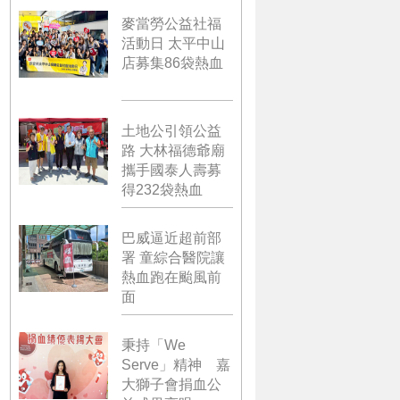
麥當勞公益社福
活動日 太平中山
店募集86袋熱血
土地公引領公益
路 大林福德爺廟
攜手國泰人壽募
得232袋熱血
巴威逼近超前部
署 童綜合醫院讓
熱血跑在颱風前
面
秉持「We
Serve」精神 嘉
大獅子會捐血公