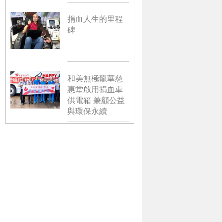
捐血人生的里程
碑
和美無極龍華慈
惠堂啟用捐血車
供電箱 兼顧公益
與環保永續