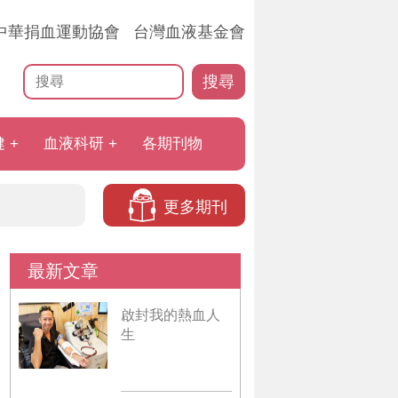
中華捐血運動協會
台灣血液基金會
搜尋
健
血液科研
各期刊物
更多期刊
最新文章
啟封我的熱血人
生