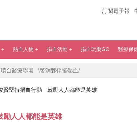
訂閱電子報
熱血人物
捐血活動
捐血玩樂GO
醫療保
環台醫療聯盟
\警消夥伴挺熱血/
俊賢堅持捐血行動 鼓勵人人都能是英雄
鼓勵人人都能是英雄