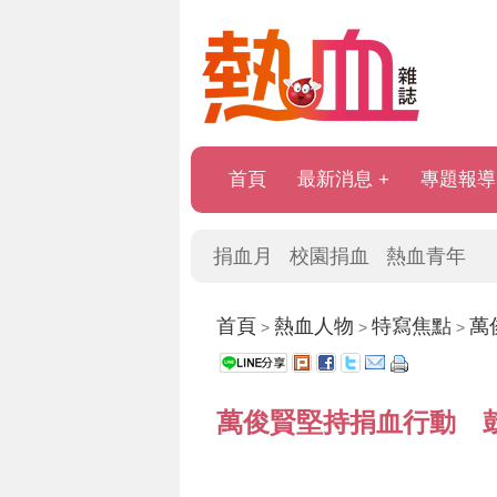
首頁
最新消息
專題報導
捐血月
校園捐血
熱血青年
首頁
熱血人物
特寫焦點
萬
>
>
>
萬俊賢堅持捐血行動 