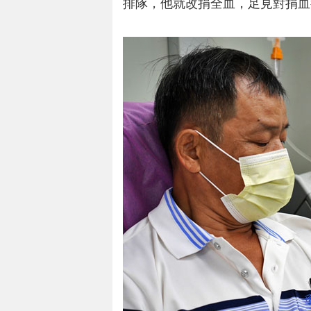
排隊，他就改捐全血，足見對捐血