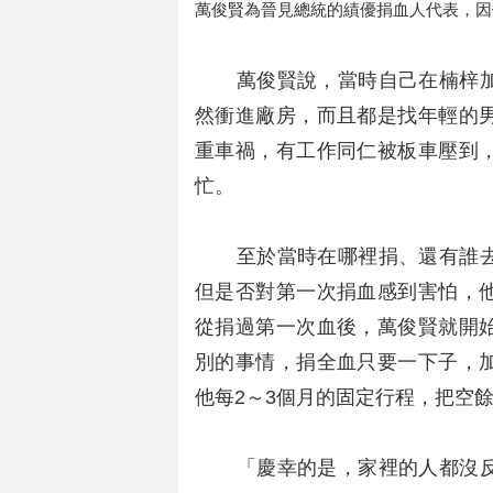
萬俊賢為晉見總統的績優捐血人代表，因
萬俊賢說，當時自己在楠梓加
然衝進廠房，而且都是找年輕的
重車禍，有工作同仁被板車壓到
忙。
至於當時在哪裡捐、還有誰去
但是否對第一次捐血感到害怕，
從捐過第一次血後，萬俊賢就開
別的事情，捐全血只要一下子，
他每2～3個月的固定行程，把空
「慶幸的是，家裡的人都沒反