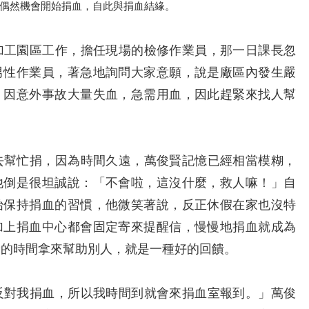
偶然機會開始捐血，自此與捐血結緣。
工園區工作，擔任現場的檢修作業員，那一日課長忽
男性作業員，著急地詢問大家意願，說是廠區內發生嚴
，因意外事故大量失血，急需用血，因此趕緊來找人幫
幫忙捐，因為時間久遠，萬俊賢記憶已經相當模糊，
他倒是很坦誠說：「不會啦，這沒什麼，救人嘛！」自
始保持捐血的習慣，他微笑著說，反正休假在家也沒特
加上捐血中心都會固定寄來提醒信，慢慢地捐血就成為
餘的時間拿來幫助別人，就是一種好的回饋。
對我捐血，所以我時間到就會來捐血室報到。」萬俊