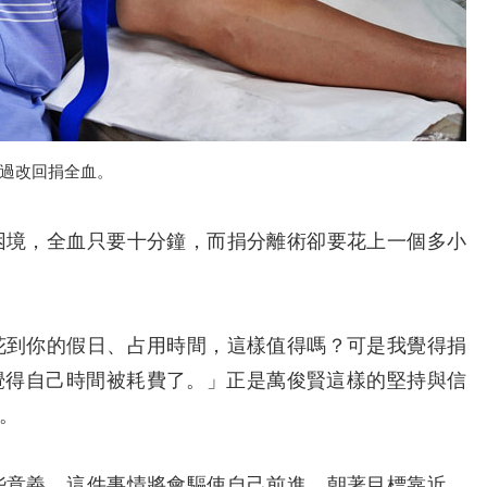
過改回捐全血。
境，全血只要十分鐘，而捐分離術卻要花上一個多小
到你的假日、占用時間，這樣值得嗎？可是我覺得捐
覺得自己時間被耗費了。」正是萬俊賢這樣的堅持與信
。
意義，這件事情將會驅使自己前進，朝著目標靠近，