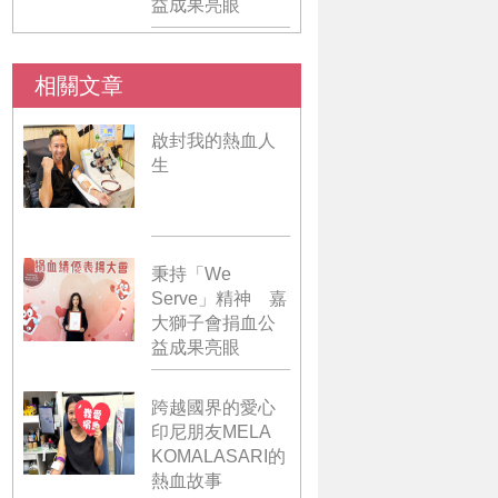
益成果亮眼
相關文章
啟封我的熱血人
生
秉持「We
Serve」精神 嘉
大獅子會捐血公
益成果亮眼
跨越國界的愛心
印尼朋友MELA
KOMALASARI的
熱血故事