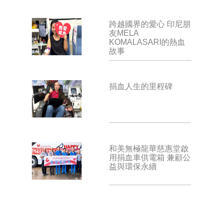
跨越國界的愛心 印尼朋
友MELA
KOMALASARI的熱血
故事
捐血人生的里程碑
和美無極龍華慈惠堂啟
用捐血車供電箱 兼顧公
益與環保永續