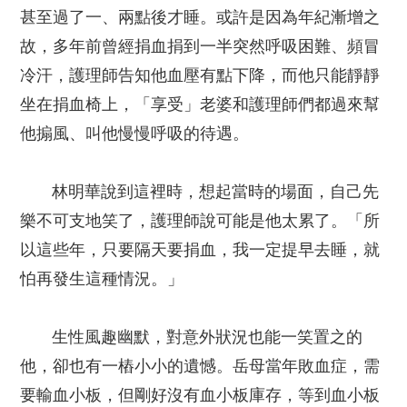
甚至過了一、兩點後才睡。或許是因為年紀漸增之
故，多年前曾經捐血捐到一半突然呼吸困難、頻冒
冷汗，護理師告知他血壓有點下降，而他只能靜靜
坐在捐血椅上，「享受」老婆和護理師們都過來幫
他搧風、叫他慢慢呼吸的待遇。
林明華說到這裡時，想起當時的場面，自己先
樂不可支地笑了，護理師說可能是他太累了。「所
以這些年，只要隔天要捐血，我一定提早去睡，就
怕再發生這種情況。」
生性風趣幽默，對意外狀況也能一笑置之的
他，卻也有一樁小小的遺憾。岳母當年敗血症，需
要輸血小板，但剛好沒有血小板庫存，等到血小板