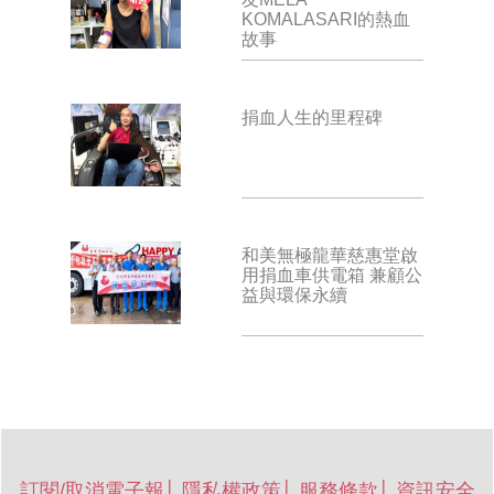
KOMALASARI的熱血
故事
捐血人生的里程碑
和美無極龍華慈惠堂啟
用捐血車供電箱 兼顧公
益與環保永續
訂閱/取消電子報
│
隱私權政策
│
服務條款
│
資訊安全