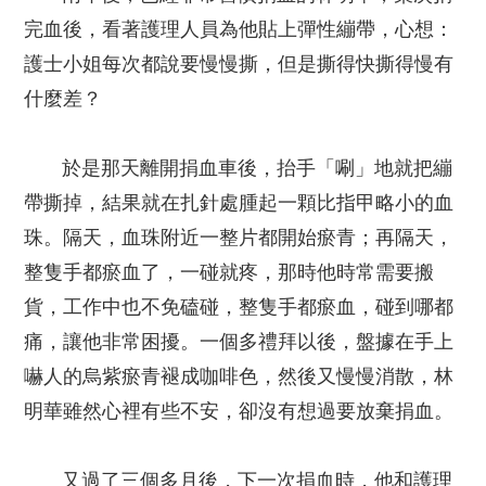
完血後，看著護理人員為他貼上彈性繃帶，心想：
護士小姐每次都說要慢慢撕，但是撕得快撕得慢有
什麼差？
於是那天離開捐血車後，抬手「唰」地就把繃
帶撕掉，結果就在扎針處腫起一顆比指甲略小的血
珠。隔天，血珠附近一整片都開始瘀青；再隔天，
整隻手都瘀血了，一碰就疼，那時他時常需要搬
貨，工作中也不免磕碰，整隻手都瘀血，碰到哪都
痛，讓他非常困擾。一個多禮拜以後，盤據在手上
嚇人的烏紫瘀青褪成咖啡色，然後又慢慢消散，林
明華雖然心裡有些不安，卻沒有想過要放棄捐血。
又過了三個多月後，下一次捐血時，他和護理