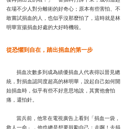
在場不少人對分離術的好奇心；原本有些害怕、不
敢嘗試捐血的人，也似乎沒那麼怕了，這時就是林
明華宣揚捐血好處的大好時機啦。
從恐懼到自在，踏出捐血的第一步
捐血次數多到成為績優捐血人代表得以晉見總
統，對捐血認同度超高的林明華，說起自己如何開
始捐血時，似乎有些不好意思地說，其實他會怕
痛，還怕針。
當兵前，他常在電視廣告上看到「捐血一袋，
救人一命」，他也總是想要鼓勵自己：走啊！去捐