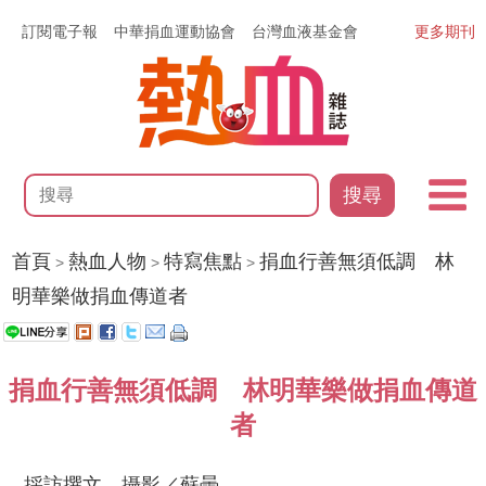
訂閱電子報
中華捐血運動協會
台灣血液基金會
更多期刊
搜尋
首頁
熱血人物
特寫焦點
捐血行善無須低調 林
>
>
>
明華樂做捐血傳道者
捐血行善無須低調 林明華樂做捐血傳道
者
採訪撰文、攝影／蘇曇