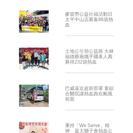
麥當勞公益社福活動日
太平中山店募集86袋熱
血
土地公引領公益路 大林
福德爺廟攜手國泰人壽
募得232袋熱血
巴威逼近超前部署 童綜
合醫院讓熱血跑在颱風
前面
秉持「We Serve」精
神 嘉大獅子會捐血公