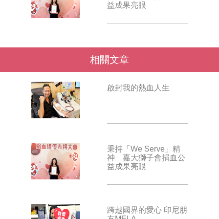
益成果亮眼
相關文章
啟封我的熱血人生
秉持「We Serve」精
神 嘉大獅子會捐血公
益成果亮眼
跨越國界的愛心 印尼朋
友MELA