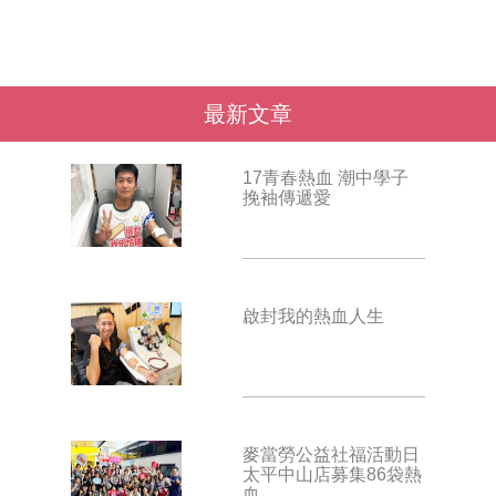
最新文章
17青春熱血 潮中學子
挽袖傳遞愛
啟封我的熱血人生
麥當勞公益社福活動日
太平中山店募集86袋熱
血