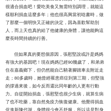
很適合捐血吧！愛吃美食又無需特別調理，就能這
樣順利捐血這麼多年；他也很高興當初唸書時，做
了那麼一個明快又正確的決定，因為喜歡幫助別
人，而上天也真的給了他健康的身體，讓他能夠這
麼長時間持續的行善。
但如果真的要想個原因，張慰堅說或許是媽媽
有強大的基因吧！現在媽媽已經90幾歲了，和弟弟
住在嘉義鄉下，但仍然能自己騎著腳踏車去附近走
走；80多歲時，她曾經罹患癌症到第三期，但堅強
的撐過來後，如今反而還比同年齡的人更有行動
力。自從開始捐血，張慰堅也很少生病，就算生病
了也不吃藥，靠自然免疫力恢復健康。他覺得捐血
促進新陳代謝，身體很少會不舒服，所以這是對身