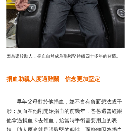
因為樂於助人，捐血自然成為張慰堅持續四十多年的習慣。
捐血助親人度過難關 信念更加堅定
早年父母對於他捐血，並不會有負面想法或干
涉；反而在他剛開始捐血的前幾年，爸爸還曾經跟
他拿過捐血卡去領血，給當時手術需要用血的表
姐。助人原來就是張慰堅的個性，而能夠因為捐血