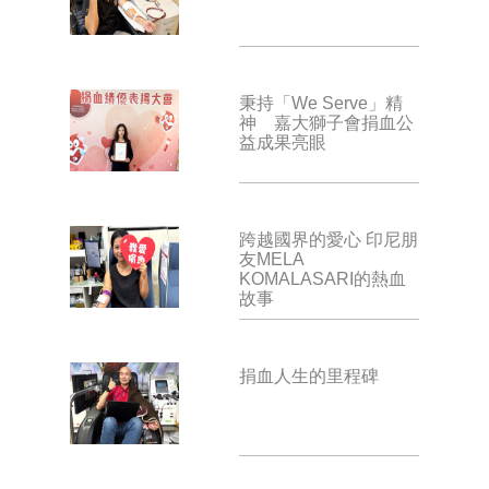
秉持「We Serve」精
神 嘉大獅子會捐血公
益成果亮眼
跨越國界的愛心 印尼朋
友MELA
KOMALASARI的熱血
故事
捐血人生的里程碑