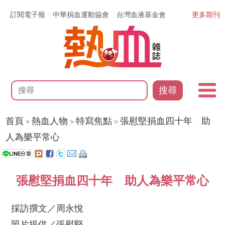
訂閱電子報
中華捐血運動協會
台灣血液基金會
更多期刊
搜尋
首頁
熱血人物
特寫焦點
張慰堅捐血四十年 助
>
>
>
人為樂平常心
張慰堅捐血四十年 助人為樂平常心
採訪撰文／周永悅
照片提供／張慰堅