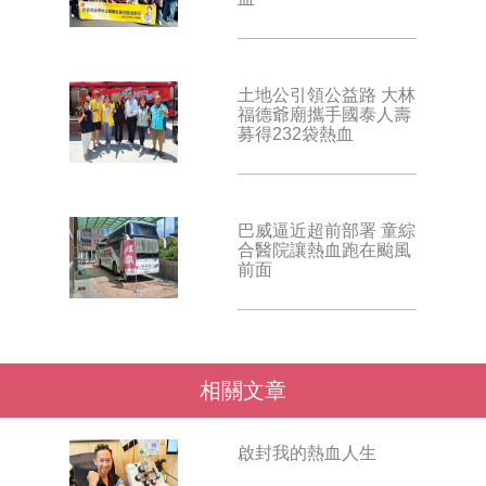
土地公引領公益路 大林
福德爺廟攜手國泰人壽
募得232袋熱血
巴威逼近超前部署 童綜
合醫院讓熱血跑在颱風
前面
相關文章
啟封我的熱血人生