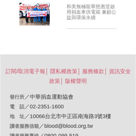
和美無極龍華慈惠堂啟
用捐血車供電箱 兼顧公
益與環保永續
訂閱/取消電子報
│
隱私權政策
│
服務條款
│
資訊安全
政策
│
版權聲明
／
中華捐血運動協會
發行所
／02-2351-1600
電 話
／10066台北市中正區南海路3號3樓
地 址
／
blood@blood.org.tw
讀者服務信箱
／0800-099-519
讀者服務專線