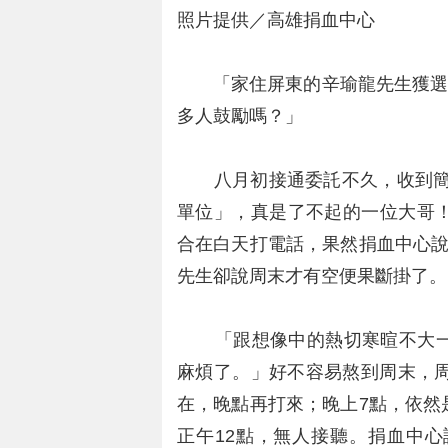
照片提供／高雄捐血中心
「家住屏東的辛瑜龍先生獲選1
多人鼓勵嗎？」
八月初接通委託不久，收到簡單的
單位」，真是了不起的一位大哥
合在白天打電話，果然捐血中心說
先生卻說周末才有空便果斷掛了。
「跟想像中的熱切寒暄不大一
麻煩了。」好不容易熬到周末，周
在，晚點再打來；晚上7點，依然
正午12點，無人接聽。捐血中