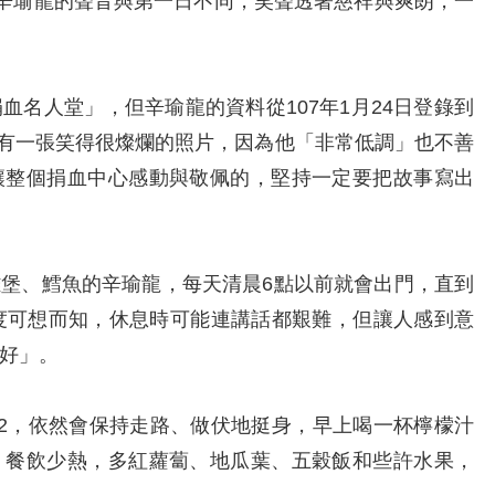
辛瑜龍的聲音與第一日不同，笑聲透著慈祥與爽朗，一
人堂」，但辛瑜龍的資料從107年1月24日登錄到
，只有一張笑得很燦爛的照片，因為他「非常低調」也不善
讓整個捐血中心感動與敬佩的，堅持一定要把故事寫出
、鱈魚的辛瑜龍，每天清晨6點以前就會出門，直到
度可想而知，休息時可能連講話都艱難，但讓人感到意
好」。
，依然會保持走路、做伏地挺身，早上喝一杯檸檬汁
，餐飲少熱，多紅蘿蔔、地瓜葉、五穀飯和些許水果，