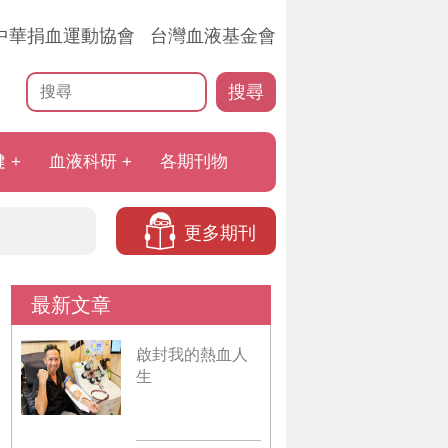
中華捐血運動協會
台灣血液基金會
搜尋
健
血液科研
各期刊物
更多期刊
最新文章
啟封我的熱血人
生