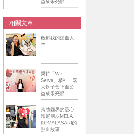
益成果亮眼
相關文章
啟封我的熱血人
生
秉持「We
Serve」精神 嘉
大獅子會捐血公
益成果亮眼
跨越國界的愛心
印尼朋友MELA
KOMALASARI的
熱血故事