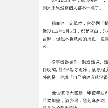
8月12日正午，電話接通了，
到周末果然整個人都不一樣了。
捐血達一定單位，會榮列「捐血名
近期112年1月6日，都是空白
言辭，但他不畏風雨的捐血，是
來。
從事機器操作，製造雞塊、雞堡
傍晚5點甚至6點才返家，疲累程
外的是，他說「自己的健康狀況很
他習慣每天運動，即使年屆62
且要加鹽，酒少喝，黑芝麻多吃