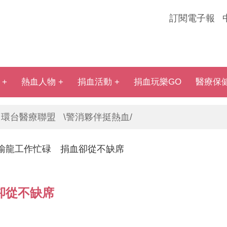
訂閱電子報
熱血人物
捐血活動
捐血玩樂GO
醫療保
環台醫療聯盟
\警消夥伴挺熱血/
瑜龍工作忙碌 捐血卻從不缺席
卻從不缺席