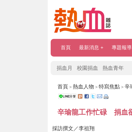
首頁
最新消息
專題報導
捐血月
校園捐血
熱血青年
首頁
熱血人物
特寫焦點
辛
>
>
>
辛瑜龍工作忙碌 捐血
採訪撰文／李祖翔