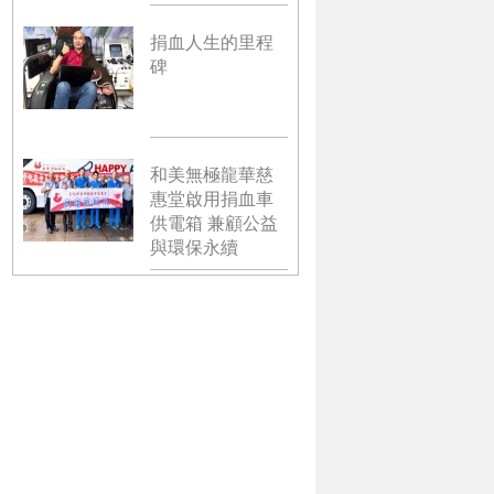
捐血人生的里程
碑
和美無極龍華慈
惠堂啟用捐血車
供電箱 兼顧公益
與環保永續