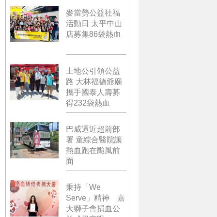
麥當勞公益社福
活動日 太平中山
店募集86袋熱血
土地公引領公益
路 大林福德爺廟
攜手國泰人壽募
得232袋熱血
巴威逼近超前部
署 童綜合醫院讓
熱血跑在颱風前
面
秉持「We
Serve」精神 嘉
大獅子會捐血公