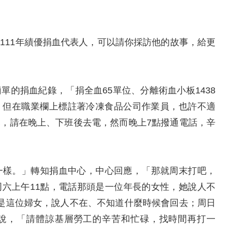
11年績優捐血代表人，可以請你採訪他的故事，給更
捐血紀錄，「捐全血65單位、分離術血小板1438
！但在職業欄上標註著冷凍食品公司作業員，也許不適
，請在晚上、下班後去電，然而晚上7點撥通電話，辛
樣。」轉知捐血中心，中心回應，「那就周末打吧，
六上午11點，電話那頭是一位年長的女性，她說人不
是這位婦女，說人不在、不知道什麼時候會回去；周日
心說，「請體諒基層勞工的辛苦和忙碌，找時間再打一