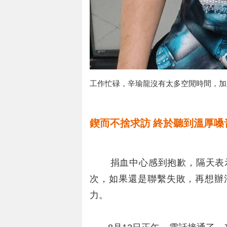
工作忙碌，辛瑜龍沒有太多空閒時間，加
鍥而不捨求訪 終於聽到溫厚嗓
捐血中心感到抱歉，隔天表示
次，如果還是聯繫失敗，再想辦
力。