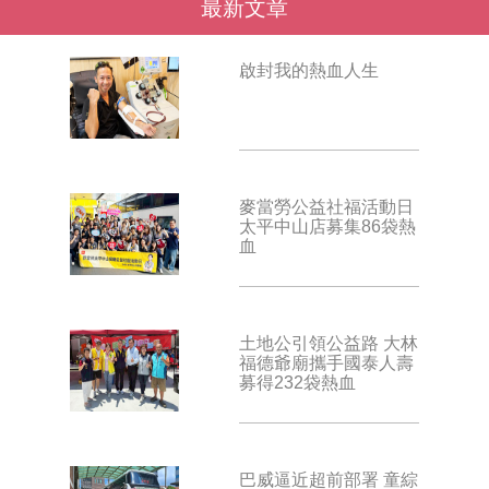
最新文章
啟封我的熱血人生
麥當勞公益社福活動日
太平中山店募集86袋熱
血
土地公引領公益路 大林
福德爺廟攜手國泰人壽
募得232袋熱血
巴威逼近超前部署 童綜