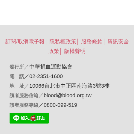
訂閱/取消電子報
│
隱私權政策
│
服務條款
│
資訊安全
政策
│
版權聲明
／
中華捐血運動協會
發行所
／02-2351-1600
電 話
／10066台北市中正區南海路3號3樓
地 址
／
blood@blood.org.tw
讀者服務信箱
／0800-099-519
讀者服務專線