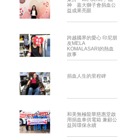
神 嘉大獅子會捐血公
益成果亮眼
跨越國界的愛心 印尼朋
友MELA
KOMALASARI的熱血
故事
捐血人生的里程碑
和美無極龍華慈惠堂啟
用捐血車供電箱 兼顧公
益與環保永續