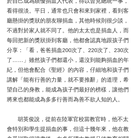
於自己成為績優捐血人代表，得以晉見總統一事，
看得很淡。平日，通常也只會和來到家裡，看到客
廳懸掛的獎狀的朋友聊捐血，其他時候則很少談，
不過對於家人就不同了。他的太太也是捐血人，而
每回把新的獎狀掛到客廳，他都會認真地跟孩子們
分享：「看，爸爸捐血200次了、220次了、230次
了……」雖然孩子們都還小，還沒到能夠捐血的年
紀，但他會配合《聖經》的內容，仔細地和孩子們
講解「能有行善的力量，就不要推辭」的道理，希
望自己的身教，能成為孩子們最好的榜樣，讓他們
將來也都能成為多多行善而為善不欲人知的人。
胡英俊說，從前在陸軍官校當教官時，他不太
會特別和學生提捐血的事，但這十幾年來，他在教