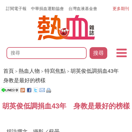
訂閱電子報
中華捐血運動協會
台灣血液基金會
更多期刊
搜尋
首頁
熱血人物
特寫焦點
胡英俊低調捐血43年
>
>
>
身教是最好的榜樣
胡英俊低調捐血43年 身教是最好的榜樣
採訪撰文、攝影／蘇曇