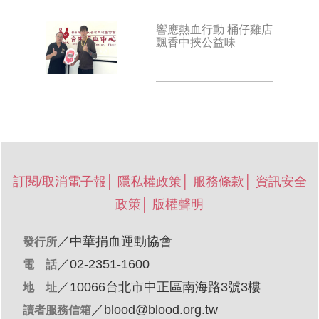
響應熱血行動 桶仔雞店
飄香中挾公益味
訂閱/取消電子報
│
隱私權政策
│
服務條款
│
資訊安全
政策
│
版權聲明
／
中華捐血運動協會
發行所
／02-2351-1600
電 話
／10066台北市中正區南海路3號3樓
地 址
／
blood@blood.org.tw
讀者服務信箱