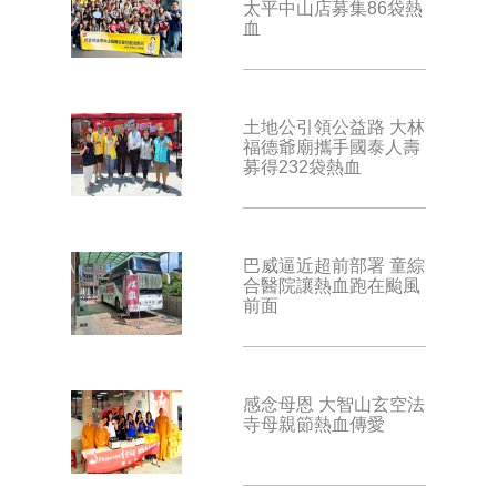
太平中山店募集86袋熱
血
土地公引領公益路 大林
福德爺廟攜手國泰人壽
募得232袋熱血
巴威逼近超前部署 童綜
合醫院讓熱血跑在颱風
前面
感念母恩 大智山玄空法
寺母親節熱血傳愛