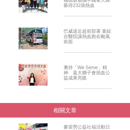
福德爺廟攜手國泰人壽
募得232袋熱血
巴威逼近超前部署 童綜
合醫院讓熱血跑在颱風
前面
秉持「We Serve」精
神 嘉大獅子會捐血公
益成果亮眼
相關文章
麥當勞公益社福活動日