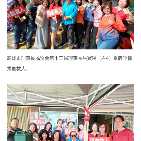
高雄市理事長協進會第十三屆理事長馬寶琳（左4）舉牌呼籲
捐血救人。