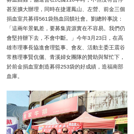
甚至擴大辦理，同時在捷運鳳山、左營、前金三個
捐血室共募得561袋熱血回饋社會。劉總幹事說：
「這兩年景氣差，要募集資源實在不容易。我們仍
會堅持辦下去，不會中斷。」今年3月23日，在高
雄市理事長協進會理監事、會友、活動主委王震谷
常務理事賢伉儷、青溪婦女團隊的贊助與幫忙下，
於前金捐血室創造募得253袋的好成績，造福南部
血庫。