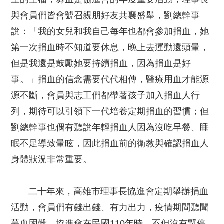
與會員們皆會號召親朋好友共襄盛舉，劉總幹事
說：「我的女兒和我自己每年也都會參加捐血，她
第一次捐血時不知道要休息，晚上去運動還頭暈，
但是我還是鼓勵她要持續捐血，因為捐血是好
事。」捐血的信念需要代代相傳，醫療用血才能源
源不斷，會員與志工們都帶著孩子加入捐血人行
列，期待可以引領下一代培養定期捐血的習慣；但
劉總幹事也偶有聽說年輕捐血人因為沒吃早餐、睡
眠不足導致暈眩，因此捐血前的衛教與確認捐血人
身體狀況非常重要。
二十年來，高雄市理事長協進會定期舉辦捐血
活動，會員們有錢出錢、有力出力，疫情期間聽聞
募血困難，協進會在民國110年時，不但沒有暫停