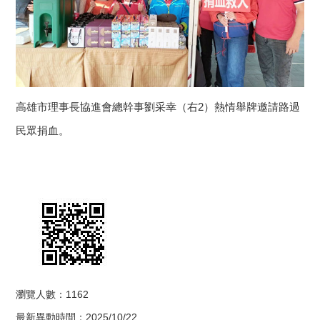
高雄市理事長協進會總幹事劉采幸（右2）熱情舉牌邀請路過
民眾捐血。
瀏覽人數：1162
最新異動時間：2025/10/22