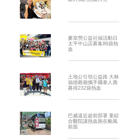
麥當勞公益社福活動日
太平中山店募集86袋熱
血
土地公引領公益路 大林
福德爺廟攜手國泰人壽
募得232袋熱血
巴威逼近超前部署 童綜
合醫院讓熱血跑在颱風
前面