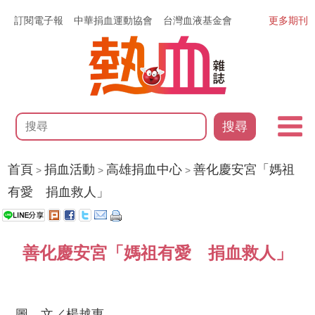
訂閱電子報
中華捐血運動協會
台灣血液基金會
更多期刊
搜尋
首頁
捐血活動
高雄捐血中心
善化慶安宮「媽祖
>
>
>
有愛 捐血救人」
善化慶安宮「媽祖有愛 捐血救人」
圖、文／楊越惠