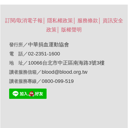
訂閱/取消電子報
│
隱私權政策
│
服務條款
│
資訊安全
政策
│
版權聲明
／
中華捐血運動協會
發行所
／02-2351-1600
電 話
／10066台北市中正區南海路3號3樓
地 址
／
blood@blood.org.tw
讀者服務信箱
／0800-099-519
讀者服務專線