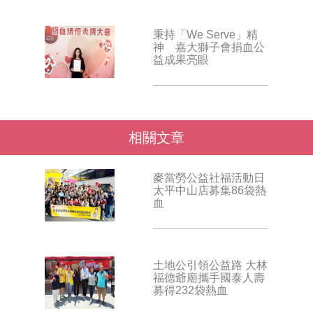
秉持「We Serve」精
神 嘉大獅子會捐血公
益成果亮眼
相關文章
麥當勞公益社福活動日
太平中山店募集86袋熱
血
土地公引領公益路 大林
福德爺廟攜手國泰人壽
募得232袋熱血