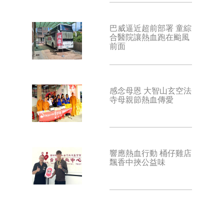
巴威逼近超前部署 童綜
合醫院讓熱血跑在颱風
前面
感念母恩 大智山玄空法
寺母親節熱血傳愛
響應熱血行動 桶仔雞店
飄香中挾公益味