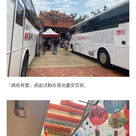
「媽祖有愛」捐血活動在善化慶安宮前。