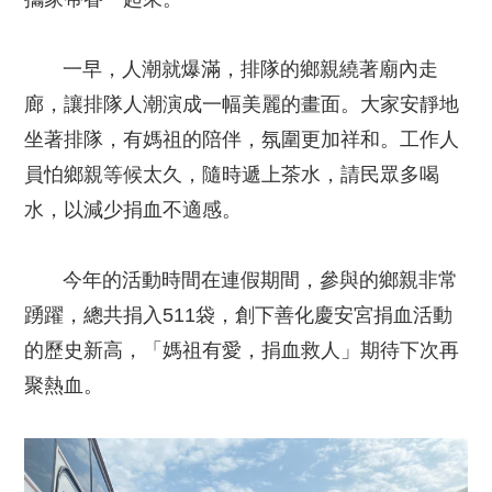
一早，人潮就爆滿，排隊的鄉親繞著廟內走
廊，讓排隊人潮演成一幅美麗的畫面。大家安靜地
坐著排隊，有媽祖的陪伴，氛圍更加祥和。工作人
員怕鄉親等候太久，隨時遞上茶水，請民眾多喝
水，以減少捐血不適感。
今年的活動時間在連假期間，參與的鄉親非常
踴躍，總共捐入511袋，創下善化慶安宮捐血活動
的歷史新高，「媽祖有愛，捐血救人」期待下次再
聚熱血。