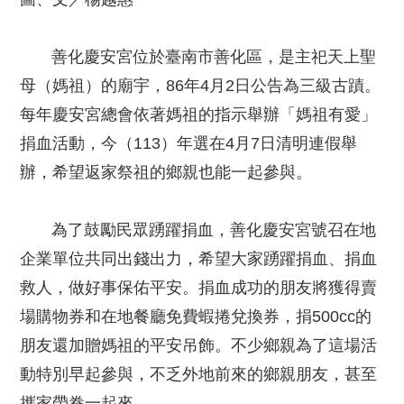
善化慶安宮位於臺南市善化區，是主祀天上聖
母（媽祖）的廟宇，86年4月2日公告為三級古蹟。
每年慶安宮總會依著媽祖的指示舉辦「媽祖有愛」
捐血活動，今（113）年選在4月7日清明連假舉
辦，希望返家祭祖的鄉親也能一起參與。
為了鼓勵民眾踴躍捐血，善化慶安宮號召在地
企業單位共同出錢出力，希望大家踴躍捐血、捐血
救人，做好事保佑平安。捐血成功的朋友將獲得賣
場購物券和在地餐廳免費蝦捲兌換券，捐500cc的
朋友還加贈媽祖的平安吊飾。不少鄉親為了這場活
動特別早起參與，不乏外地前來的鄉親朋友，甚至
攜家帶眷一起來。