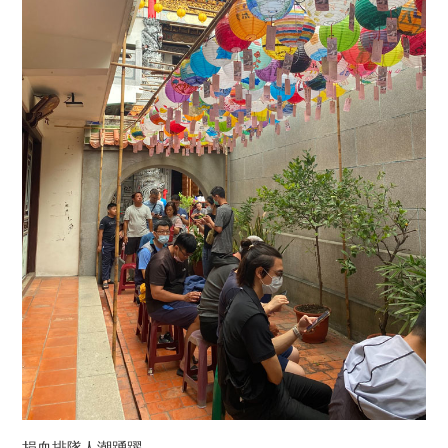
捐血排隊人潮踴躍。