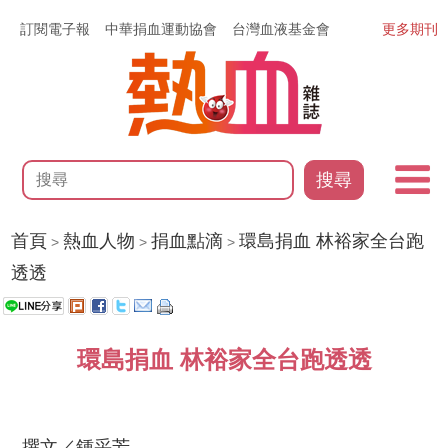
訂閱電子報
中華捐血運動協會
台灣血液基金會
更多期刊
搜尋
首頁
熱血人物
捐血點滴
環島捐血 林裕家全台跑
>
>
>
透透
環島捐血 林裕家全台跑透透
撰文／鍾采芳