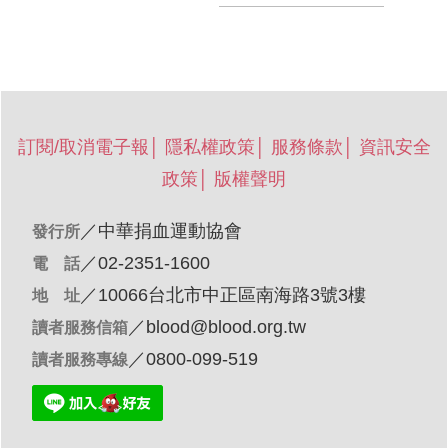
訂閱/取消電子報
│
隱私權政策
│
服務條款
│
資訊安全
政策
│
版權聲明
／
中華捐血運動協會
發行所
／02-2351-1600
電 話
／10066台北市中正區南海路3號3樓
地 址
／
blood@blood.org.tw
讀者服務信箱
／0800-099-519
讀者服務專線