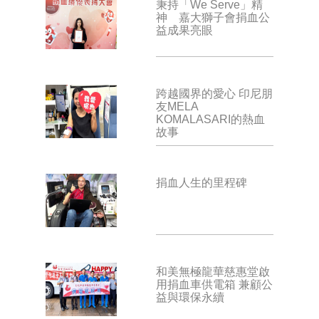
秉持「We Serve」精
神 嘉大獅子會捐血公
益成果亮眼
跨越國界的愛心 印尼朋
友MELA
KOMALASARI的熱血
故事
捐血人生的里程碑
和美無極龍華慈惠堂啟
用捐血車供電箱 兼顧公
益與環保永續