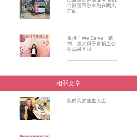
合醫院讓熱血跑在颱風
前面
秉持「We Serve」精
神 嘉大獅子會捐血公
益成果亮眼
相關文章
啟封我的熱血人生