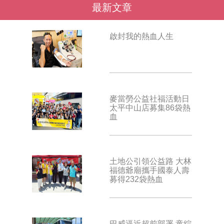
最新文章
啟封我的熱血人生
麥當勞公益社福活動日
太平中山店募集86袋熱
血
土地公引領公益路 大林
福德爺廟攜手國泰人壽
募得232袋熱血
巴威逼近超前部署 童綜