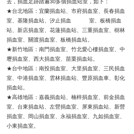
去，捐血足跡踏遍30多個捐血站室，如下：
★台北地區：宜蘭捐血站、市府捐血室、長春捐血
室、基隆捐血站、汐止捐血 室、板橋捐血
站、新店捐血室、花蓮捐血站、三重捐血室、樹林
捐血室、關渡捐血室、板橋捐血站。
★新竹地區：南門捐血室、竹北愛心樓捐血室、中
壢捐血室、西大捐血室、苗栗捐血站。
★台中地區：南投捐血室、大里捐血室、三民捐血
室、中港捐血室、雲林捐血站、豐原捐血車、彰化
捐血站。
★高雄地區：嘉義捐血站、楠梓捐血室、前金捐血
室、台東捐血站、左營捐血室、屏東捐血站、新營
捐血室、岡山捐血室、永福捐血室、九如捐血室、
小東捐血室。