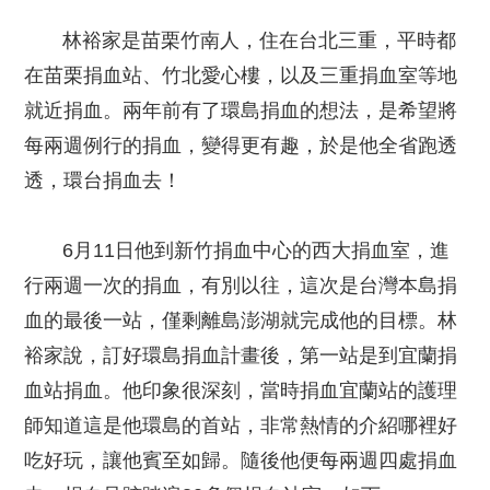
林裕家是苗栗竹南人，住在台北三重，平時都
在苗栗捐血站、竹北愛心樓，以及三重捐血室等地
就近捐血。兩年前有了環島捐血的想法，是希望將
每兩週例行的捐血，變得更有趣，於是他全省跑透
透，環台捐血去！
6月11日他到新竹捐血中心的西大捐血室，進
行兩週一次的捐血，有別以往，這次是台灣本島捐
血的最後一站，僅剩離島澎湖就完成他的目標。林
裕家說，訂好環島捐血計畫後，第一站是到宜蘭捐
血站捐血。他印象很深刻，當時捐血宜蘭站的護理
師知道這是他環島的首站，非常熱情的介紹哪裡好
吃好玩，讓他賓至如歸。隨後他便每兩週四處捐血