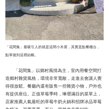
「花間集」最吸引人的就是這間小木屋，其實是點餐櫃台，
點單後到這裡結帳。
「花間集」以鄉村風情為主，室內用餐空間打
造鄉村雜貨風格，環境非常寬敞，走進去會讓人覺
得很放鬆。餐廳內還有販售一些雜貨小物，戶外也
有提供座位。正值草莓季時，琳瑯滿目的菜單上，
店家推薦人氣最旺的草莓牛奶火鍋和招牌冰品草莓