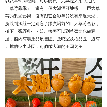
以及草莓周邊商品可以購買，尤其是大湖限定的
「草莓乖乖」。還有一個大湖酒莊地標——巨大草
莓的裝置藝術，沒有跟它合影等於沒有來過大湖，
所以到酒莊一定別忘了跟廣場前的巨大草莓合影，
拍下一張經典打卡照。接著可以到草莓文化館逛
逛，館內有農產品展售區、放映室及禮品區，還有
五樓的空中花園，可俯瞰大湖的田園之美。