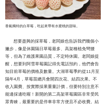
香氣獨特的白草莓，吃起來帶有水蜜桃的甜味。
想要盡興的採草莓，老闆娘也告訴我們幾個小
撇步，像是休園隔日草莓最多、高架種植免彎腰
等，但為了維護果園品質，不定時休園。老闆娘提
醒，想要到阿雪草莓園記得先電話預約，他們會告
知目前草莓的價格及數量。大湖草莓季約從11月至
隔年4月，草莓苗總共會開四次花、結四次果。不
收入園費、按實際採果重量計價，但要特別注意不
能邊採邊吃喔！新開的第二高架草莓園區非常受民
眾青睞，最重要的是停車非常方便且不必收費。結