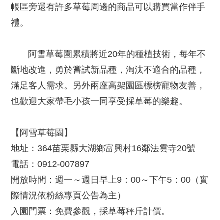
帳區旁還有許多草莓周邊的商品可以購買當作伴手
禮。
阿雪草莓園累積將近20年的種植技術，每年不
斷地改進，勇於嘗試新品種，淘汰不適合的品種，
滿足客人需求。另外兩座高架園區標榜寵物友善，
也歡迎大家帶毛小孩一同享受採草莓的樂趣。
【阿雪草莓園】
地址：364苗栗縣大湖鄉富興村16鄰法雲寺20號
電話：0912-007897
開放時間：週一～週日早上9：00～下午5：00（實
際情況依粉絲專頁公告為主）
入園門票：免費參觀，採草莓秤斤計價。