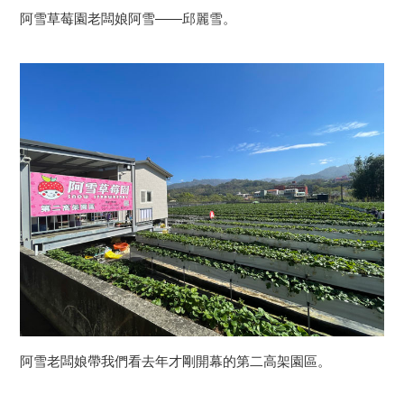
阿雪草莓園老闆娘阿雪——邱麗雪。
阿雪老闆娘帶我們看去年才剛開幕的第二高架園區。