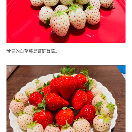
珍貴的白草莓是嘗鮮首選。