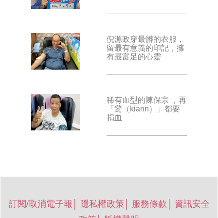
倪源政穿最髒的衣服，
留最有意義的印記，擁
有最富足的心靈
稀有血型的陳保宗 ，再
「驚（kiann）」都要
捐血
訂閱/取消電子報
│
隱私權政策
│
服務條款
│
資訊安全