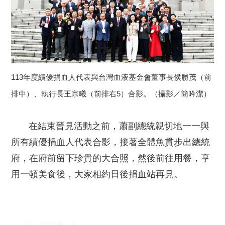
113年度績優捐血人代表與台灣血液基金會董事長侯勝茂（前
排中）、執行長王宗曦（前排右5）合影。（攝影／簡吟潔）
在結束晉見活動之前，蕭副總統親切地一一與
所有績優捐血人代表合影，接著全體魚貫步出總統
府，在府前留下珍貴的大合照，然後前往用餐，享
用一頓美食後，大家相約日後捐血站再見。