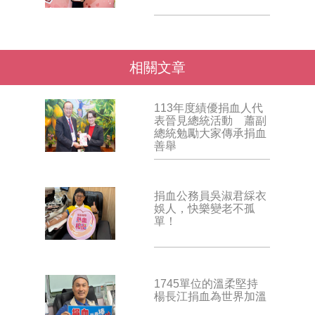
相關文章
113年度績優捐血人代
表晉見總統活動 蕭副
總統勉勵大家傳承捐血
善舉
捐血公務員吳淑君綵衣
娛人，快樂變老不孤
單！
1745單位的溫柔堅持
楊長江捐血為世界加溫