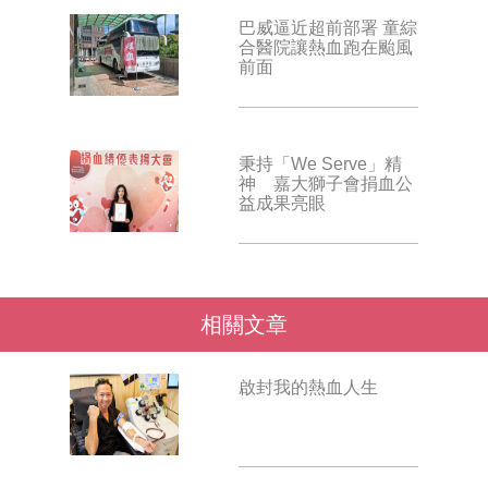
巴威逼近超前部署 童綜
合醫院讓熱血跑在颱風
前面
秉持「We Serve」精
神 嘉大獅子會捐血公
益成果亮眼
相關文章
啟封我的熱血人生