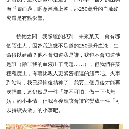
海呼嘯而過，睏意漸漸上湧，那250毫升的血液終
究還是有點影響。
恍惚之間，我朦朧的想到，未來某天，會有哪
個陌生人，因為我這微不足道的250毫升血液，生
命得以延續？他不會知道我是誰，我也不會知道他
是誰（除非我的血液出了問題……），但我們在某
種程度上，有著比親人更緊密相連的紐帶吧。火車
到站時，我已經恢復精神了。我要二個月後才能再
次捐血，這仍然是一件「並不可怕、做一下也無
妨」的小事情，但我今後應該會讓它變成一件「可
以持續去做」的小事吧。