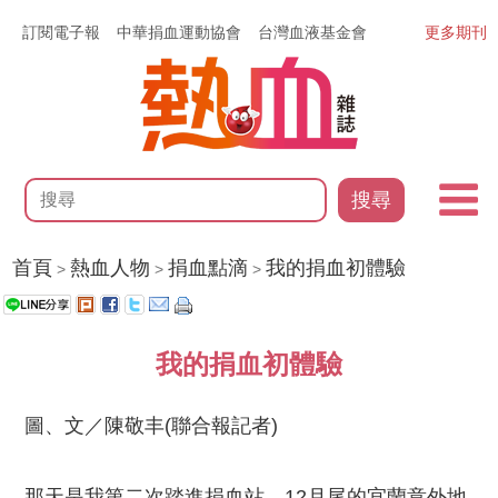
訂閱電子報
中華捐血運動協會
台灣血液基金會
更多期刊
搜尋
首頁
熱血人物
捐血點滴
我的捐血初體驗
>
>
>
我的捐血初體驗
圖、文／陳敬丰(聯合報記者)
那天是我第二次踏進捐血站，12月尾的宜蘭意外地