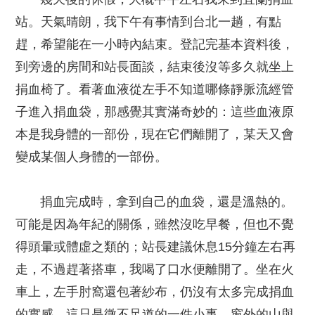
站。天氣晴朗，我下午有事情到台北一趟，有點
趕，希望能在一小時內結束。登記完基本資料後，
到旁邊的房間和站長面談，結束後沒等多久就坐上
捐血椅了。看著血液從左手不知道哪條靜脈流經管
子進入捐血袋，那感覺其實滿奇妙的：這些血液原
本是我身體的一部份，現在它們離開了，某天又會
變成某個人身體的一部份。
捐血完成時，拿到自己的血袋，還是溫熱的。
可能是因為年紀的關係，雖然沒吃早餐，但也不覺
得頭暈或體虛之類的；站長建議休息15分鐘左右再
走，不過趕著搭車，我喝了口水便離開了。坐在火
車上，左手肘窩還包著紗布，仍沒有太多完成捐血
的實感，這只是微不足道的一件小事。窗外的山與