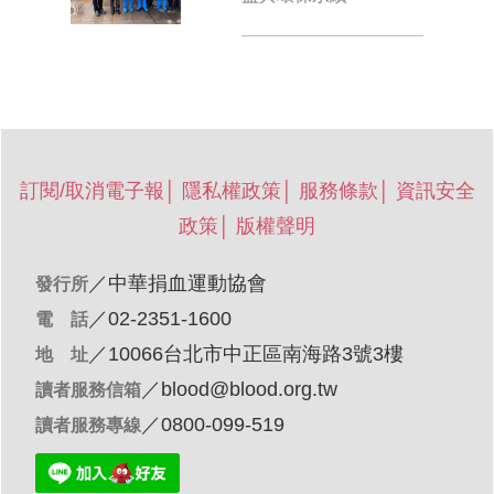
訂閱/取消電子報
│
隱私權政策
│
服務條款
│
資訊安全
政策
│
版權聲明
／
中華捐血運動協會
發行所
／02-2351-1600
電 話
／10066台北市中正區南海路3號3樓
地 址
／
blood@blood.org.tw
讀者服務信箱
／0800-099-519
讀者服務專線