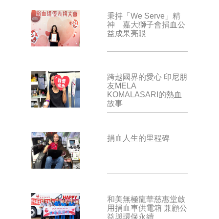
秉持「We Serve」精
神 嘉大獅子會捐血公
益成果亮眼
跨越國界的愛心 印尼朋
友MELA
KOMALASARI的熱血
故事
捐血人生的里程碑
和美無極龍華慈惠堂啟
用捐血車供電箱 兼顧公
益與環保永續