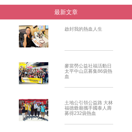
最新文章
啟封我的熱血人生
麥當勞公益社福活動日
太平中山店募集86袋熱
血
土地公引領公益路 大林
福德爺廟攜手國泰人壽
募得232袋熱血