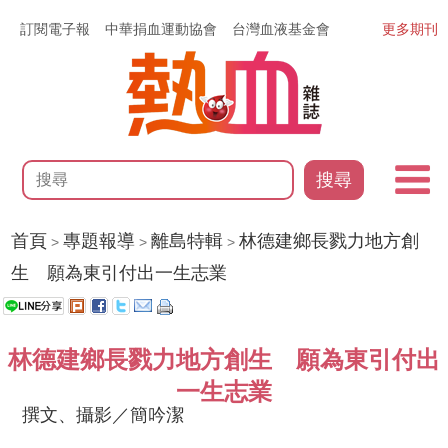
訂閱電子報
中華捐血運動協會
台灣血液基金會
更多期刊
搜尋
首頁
專題報導
離島特輯
林德建鄉長戮力地方創
>
>
>
生 願為東引付出一生志業
林德建鄉長戮力地方創生 願為東引付出
一生志業
撰文、攝影／簡吟潔