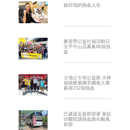
啟封我的熱血人生
麥當勞公益社福活動日
太平中山店募集86袋熱
血
土地公引領公益路 大林
福德爺廟攜手國泰人壽
募得232袋熱血
巴威逼近超前部署 童綜
合醫院讓熱血跑在颱風
前面