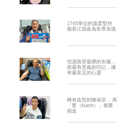
1745單位的溫柔堅持
楊長江捐血為世界加溫
倪源政穿最髒的衣服，
留最有意義的印記，擁
有最富足的心靈
稀有血型的陳保宗 ，再
「驚（kiann）」都要
捐血