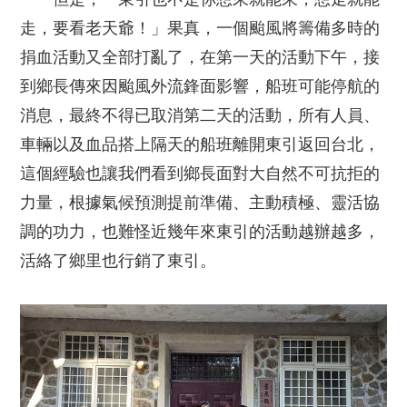
走，要看老天爺！」果真，一個颱風將籌備多時的
捐血活動又全部打亂了，在第一天的活動下午，接
到鄉長傳來因颱風外流鋒面影響，船班可能停航的
消息，最終不得已取消第二天的活動，所有人員、
車輛以及血品搭上隔天的船班離開東引返回台北，
這個經驗也讓我們看到鄉長面對大自然不可抗拒的
力量，根據氣候預測提前準備、主動積極、靈活協
調的功力，也難怪近幾年來東引的活動越辦越多，
活絡了鄉里也行銷了東引。