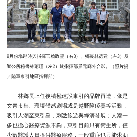
8月份場勘時與指揮官賴政豐（右3）、鄉長林德建（左3）及
鄉公所秘書林蕙瑾（左2）於指揮部景元廳外合影。（照片提
／陸軍東引地區指揮部）
林鄉長上任後積極建設東引的品牌再造，像是
文青市集、環境體感劇場或是越野障礙賽等活動，
吸引人潮至東引島，刺激旅遊與經濟發展；人潮一
多也擔心醫療資源不夠，東引目前只有衛生所，僅
少數醫護人員提供醫療服務，一般重症也只能求助