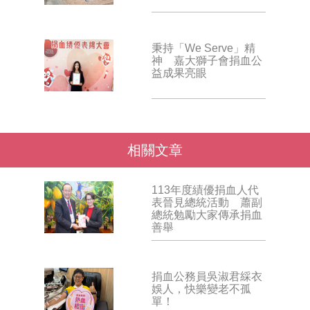
秉持「We Serve」精
神 嘉大獅子會捐血公
益成果亮眼
相關文章
113年度績優捐血人代
表晉見總統活動 蕭副
總統勉勵大家傳承捐血
善舉
捐血公務員吳淑君綵衣
娛人，快樂變老不孤
單！