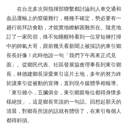
在台北多次與指揮部聯繫都討論到人車交通和
血品運輸上的窒礙難行，種種不確定，勢必要有一
趟行前拜訪會勘，才能實地瞭解困難所在。隨意地
訂了一家民宿，殊不知睡醒時看到一位穿短褲打掃
中的帥氣大哥，跟前幾天看新聞上被採訪的東引鄉
長長好像！此時他說一句「我們下午再來正式見
面」。從鄉民代表、社區發展協會理事長到東引鄉
長，林德建鄉長深愛東引這片土地，多年的努力終
於讓東引從被動的宣傳，直到現今媒體爭相報導。
「東引雖小，五臟俱全，東引鄉親每位都得身懷多
樣絕技」，這是鄉長常說的一句話。回想起那天的
清晨，對鄉長所說的話就有體悟了，在東引每個人
都得斜摃。