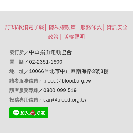
訂閱/取消電子報
│
隱私權政策
│
服務條款
│
資訊安全
政策
│
版權聲明
／
中華捐血運動協會
發行所
／02-2351-1600
電 話
／10066台北市中正區南海路3號3樓
地 址
／
blood@blood.org.tw
讀者服務信箱
／0800-099-519
讀者服務專線
／
can@blood.org.tw
投稿專用信箱