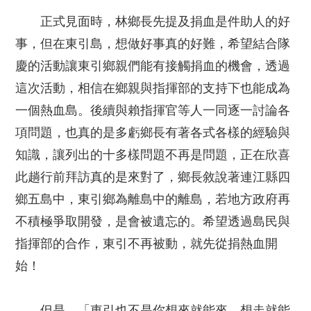
正式見面時，林鄉長先提及捐血是件助人的好
事，但在東引島，想做好事真的好難，希望結合隊
慶的活動讓東引鄉親們能有接觸捐血的機會，透過
這次活動，相信在鄉親與指揮部的支持下也能成為
一個熱血島。後續與賴指揮官等人一同逐一討論各
項問題，也真的是多虧鄉長有著各式各樣的經驗與
知識，讓列出的十多樣問題不再是問題，正在欣喜
此趟行前拜訪真的是來對了，鄉長敘說著連江縣四
鄉五島中，東引鄉為離島中的離島，若地方政府再
不積極爭取開發，是會被遺忘的。希望透過島民與
指揮部的合作，東引不再被動，就先從捐熱血開
始！
但是，「東引也不是你想來就能來，想走就能