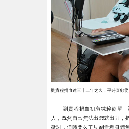
劉貴程捐血達三十二年之久，平時喜歡從
劉貴程捐血初衷純粹簡單，說
人，既然自己無法出錢就出力，
微詞，但時間久了見劉貴程身體