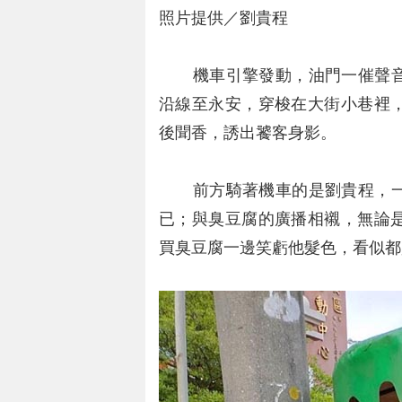
照片提供／劉貴程
機車引擎發動，油門一催聲音
沿線至永安，穿梭在大街小巷裡
後聞香，誘出饕客身影。
前方騎著機車的是劉貴程，一
已；與臭豆腐的廣播相襯，無論
買臭豆腐一邊笑虧他髮色，看似都