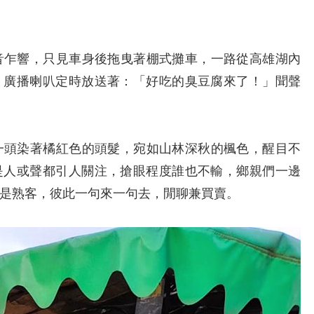
乍響，只見車身後拖曳著棚式攤車，一路從高雄湖內
，廣播喇叭定時放送著：「好吃的臭豆腐來了！」聞聲
頭染著橘紅色的頭髮，宛如山林深秋的楓色，醒目不
是人或聲都引人關注，搶眼程度誰也不輸，鄉親們一邊
是熟客，彼此一句來一句去，閒聊兼買賣。