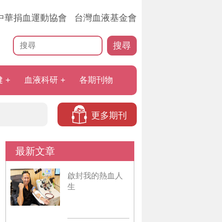
中華捐血運動協會
台灣血液基金會
搜尋
健
血液科研
各期刊物
更多期刊
最新文章
啟封我的熱血人
生