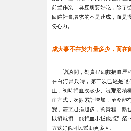
前置作業，臭豆腐要好吃，除了
回饋社會講求的不是速成，而是
份心力。
成大事不在於力量多少，而在
訪談間，劉貴程細數捐血歷程
在白河當兵時，第三次已經是退
血，初時捐血次數少、沒那麼積
血方式，次數累計增加，至今能
變，甚至越捐越多，劉貴程一點
以捐就捐，能捐血小板他感到榮
方式好似可以幫助更多人。