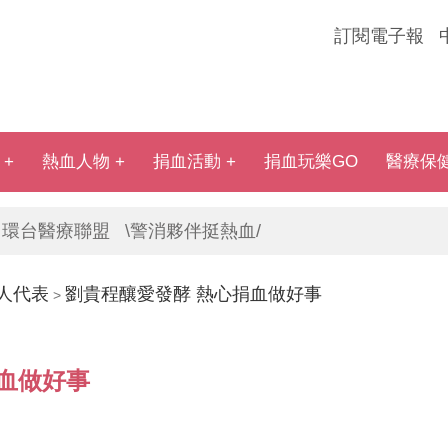
訂閱電子報
熱血人物
捐血活動
捐血玩樂GO
醫療保
環台醫療聯盟
\警消夥伴挺熱血/
人代表
劉貴程釀愛發酵 熱心捐血做好事
>
血做好事