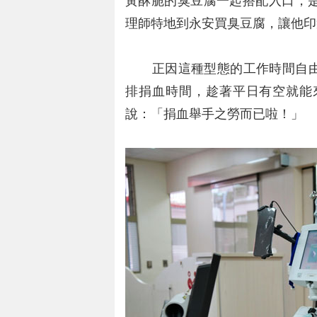
黃酥脆的臭豆腐一起搭配入口，
理師特地到永安買臭豆腐，讓他印
正因這種型態的工作時間自由
排捐血時間，趁著平日有空就能
說：「捐血舉手之勞而已啦！」