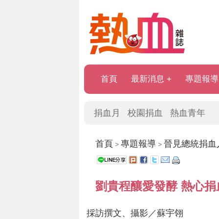
首頁
最新消息
專題報導
捐血月
校園捐血
熱血青年
首頁
專題報導
晉見總統捐血
>
>
劉貴程釀愛發酵 熱心捐
採訪撰文、攝影／蘇宇翎