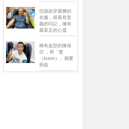
倪源政穿最髒的
衣服，留最有意
義的印記，擁有
最富足的心靈
稀有血型的陳保
宗 ，再「驚
（kiann）」都要
捐血