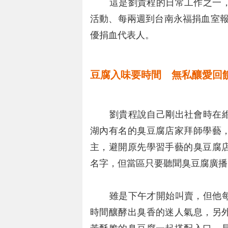
這是劉貴程的日常工作之一，
活動、每兩週到台南永福捐血室報
優捐血代表人。
豆腐入味要時間 無私釀愛回
劉貴程說自己剛出社會時在維
湖內有名的臭豆腐店家拜師學藝
主，避開原先學習手藝的臭豆腐
名字，但當區只要聽聞臭豆腐廣播
雖是下午才開始叫賣，但他每
時間釀酵出臭香的迷人氣息，另