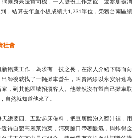
偶爾身兼送貨司機，一人雙份工作之餘，還參加義消
到，結算去年血小板成績共1,231單位，榮獲台南區績
饋社會
新鋁業工作，為求有一技之長，在家人介紹下轉而向
，出師後就找了一輛攤車營生，叫賣路線以永安沿途為
店家，到其他區域招攬客人。他雖然沒有幫自己攤車取
，自然就知道他來了。
天總要四、五點起床備料，把豆腐釀泡入醬汁裡，用
外還得自製高麗菜泡菜，清爽脆口帶著酸氣，與炸得金