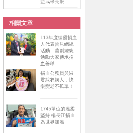
益成果亮眼
相關文章
113年度績優捐血
人代表晉見總統
活動 蕭副總統
勉勵大家傳承捐
血善舉
捐血公務員吳淑
君綵衣娛人，快
樂變老不孤單！
1745單位的溫柔
堅持 楊長江捐血
為世界加溫